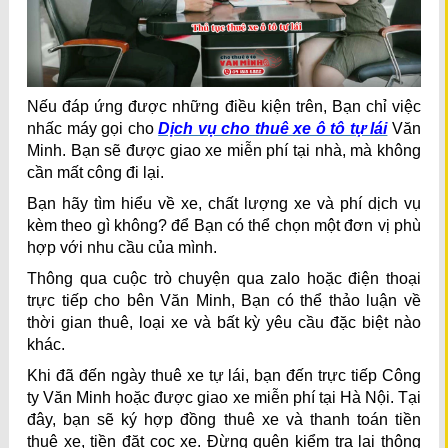
Nếu đáp ứng được những điều kiện trên, Bạn chỉ việc
nhấc máy gọi cho
Dịch vụ cho thuê xe ô tô tự lái
Văn
Minh. Bạn sẽ được giao xe miễn phí tại nhà, mà không
cần mất công đi lại.
Bạn hãy tìm hiểu về xe, chất lượng xe và phí dịch vụ
kèm theo gì không? để Bạn có thể chọn một đơn vị phù
hợp với nhu cầu của mình.
Thông qua cuộc trò chuyện qua zalo hoặc điện thoại
trực tiếp cho bên Văn Minh, Bạn có thể thảo luận về
thời gian thuê, loại xe và bất kỳ yêu cầu đặc biệt nào
khác.
Khi đã đến ngày thuê xe tự lái, bạn đến trực tiếp Công
ty Văn Minh hoặc được giao xe miễn phí tại Hà Nội. Tại
đây, bạn sẽ ký hợp đồng thuê xe và thanh toán tiền
thuê xe, tiền đặt cọc xe. Đừng quên kiểm tra lại thông