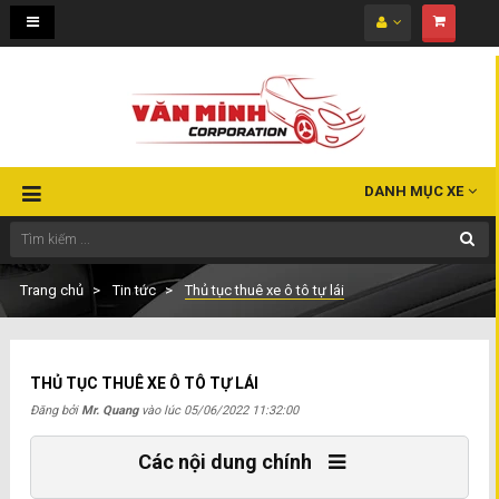
Toggle
navigation
DANH MỤC XE
Trang chủ
Tin tức
Thủ tục thuê xe ô tô tự lái
THỦ TỤC THUÊ XE Ô TÔ TỰ LÁI
Đăng bởi
Mr. Quang
vào lúc
05/06/2022 11:32:00
Các nội dung chính