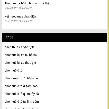
Thu mua xe hộ kinh doanh cá thể
11/03/2023 15:10:00
Két nước máy phát điện
10/22/2023 23:49:00
TAGS
cách thuê xe ô tô tự lái
cho thuê lái xe tại hà nội
cho thuê lái xe theo giờ
cho thuê ô tô
cho thuê ô tô 7 chỗ tự lái
cho thue o to di tam dao
cho thuê ô tô quận tây hồ
cho thuê ô tô tại linh đàm