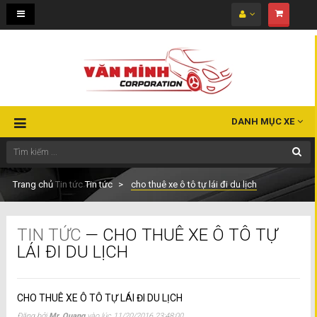
Toggle
navigation
DANH MỤC XE
Trang chủ
Tin tức
Tin tức
cho thuê xe ô tô tự lái đi du lịch
TIN TỨC
— CHO THUÊ XE Ô TÔ TỰ
LÁI ĐI DU LỊCH
CHO THUÊ XE Ô TÔ TỰ LÁI ĐI DU LỊCH
Đăng bởi
Mr. Quang
vào lúc
11/20/2016 23:48:00