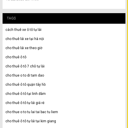
TAGS
cách thuê xe ô tô tự lái
cho thuê lái xe tại hà nội
cho thuê lái xe theo giờ
cho thuê ô tô
cho thuê ô tô 7 chỗ tự lái
cho thue o to di tam dao
cho thuê ô tô quận tây hồ
cho thuê ô tô tại linh đàm
cho thuê ô tô tự lái giá rẻ
cho thue o to tu lai tai bac tu liem
cho thuê ô tô tự lái tại kim giang