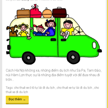
Cách Hà Nội không xa, những điểm du lịch như Sa Pa, Tam Đảo,
núi Hàm Lợn thực sự là những địa điểm tuyệt vời để đưa nhau đi
trốn...
Tags:
cho thuê xe ô tô tự lái đi du lịch
,
cho thuê xe tự lái đi du lịch
,
cho
thuê xe đi du lịch
Đọc thêm →