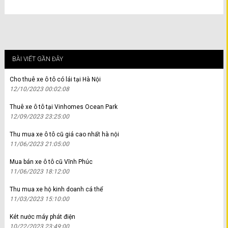
BÀI VIẾT GẦN ĐÂY
Cho thuê xe ô tô có lái tại Hà Nội
12/10/2023 00:02:08
Thuê xe ô tô tại Vinhomes Ocean Park
12/09/2023 23:25:00
Thu mua xe ô tô cũ giá cao nhất hà nội
11/06/2023 21:05:00
Mua bán xe ô tô cũ Vĩnh Phúc
11/06/2023 18:12:00
Thu mua xe hộ kinh doanh cá thể
11/03/2023 15:10:00
Két nước máy phát điện
10/22/2023 23:49:00