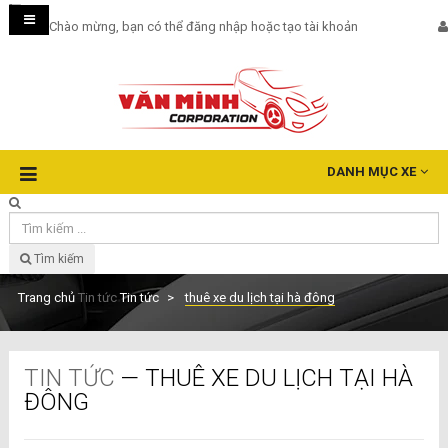
Toggle
Chào mừng, bạn có thể
đăng nhập
hoặc
tạo tài khoản
navigation
DANH MỤC XE
Tìm kiếm
Trang chủ
Tin tức
Tin tức
thuê xe du lịch tại hà đông
TIN TỨC
— THUÊ XE DU LỊCH TẠI HÀ
ĐÔNG