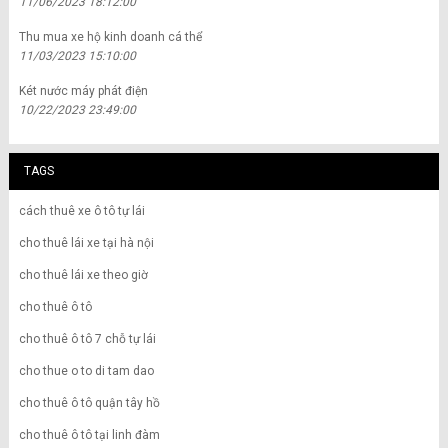
11/06/2023 18:12:00
Thu mua xe hộ kinh doanh cá thể
11/03/2023 15:10:00
Két nước máy phát điện
10/22/2023 23:49:00
TAGS
cách thuê xe ô tô tự lái
cho thuê lái xe tại hà nội
cho thuê lái xe theo giờ
cho thuê ô tô
cho thuê ô tô 7 chỗ tự lái
cho thue o to di tam dao
cho thuê ô tô quận tây hồ
cho thuê ô tô tại linh đàm