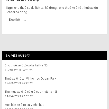
Tags:
cho thuê xe du lịch tại hà đông
,
cho thuê xe ô tô
,
thuê xe du
lịch tại hà đông
Đọc thêm →
BÀI VIẾT GẦN ĐÂY
Cho thuê xe ô tô có lái tại Hà Nội
12/10/2023 00:02:08
Thuê xe ô tô tại Vinhomes Ocean Park
12/09/2023 23:25:00
Thu mua xe ô tô cũ giá cao nhất hà nội
11/06/2023 21:05:00
Mua bán xe ô tô cũ Vĩnh Phúc