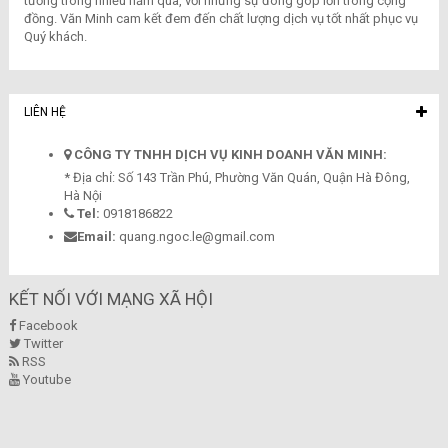
tưởng trong nhiều năm qua, với những sự đóng góp lớn trong cộng
đồng. Văn Minh cam kết đem đến chất lượng dịch vụ tốt nhất phục vụ
Quý khách.
LIÊN HỆ
CÔNG TY TNHH DỊCH VỤ KINH DOANH VĂN MINH:
* Địa chỉ: Số 143 Trần Phú, Phường Văn Quán, Quận Hà Đông,
Hà Nội
Tel:
0918186822
Email:
quang.ngoc.le@gmail.com
KẾT NỐI VỚI MẠNG XÃ HỘI
Facebook
Twitter
RSS
Youtube