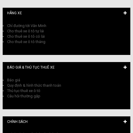
HÃNG XE
Chỉ đường tới Văn Minh
Cho thuê xe ô tô tự lái
Cho thuê xe ô tô có lái
Cho thuê xe ô tô tháng
BÁO GIÁ & THỦ TỤC THUÊ XE
Báo giá
Quy định & hình thức thanh toán
Thủ tục thuê xe ô tô
Câu hỏi thường gặp
CHÍNH SÁCH