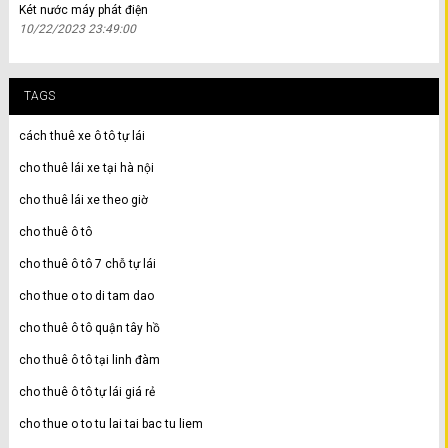
Két nước máy phát điện
10/22/2023 23:49:00
TAGS
cách thuê xe ô tô tự lái
cho thuê lái xe tại hà nội
cho thuê lái xe theo giờ
cho thuê ô tô
cho thuê ô tô 7 chỗ tự lái
cho thue o to di tam dao
cho thuê ô tô quận tây hồ
cho thuê ô tô tại linh đàm
cho thuê ô tô tự lái giá rẻ
cho thue o to tu lai tai bac tu liem