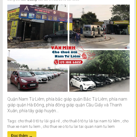
Quận Nam Từ Liêm, phía bắc giáp quận Bắc Từ Liêm, phía nam
giáp quận Hà Đông, phía đông giáp quận Cầu Giấy và Thanh
Xuân, phía tây giáp huyện...
Tags:
cho thuê ô tô tự lái giá rẻ
,
cho thuê ô tô tự lái tại nam từ liêm
,
cho
thue xe nam tu liem
,
cho thue xe o to tu lai tai quan nam tu liem
Đọc thêm →