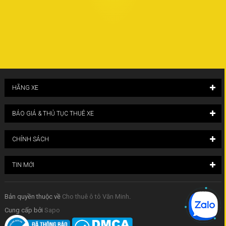
HÃNG XE
BÁO GIÁ & THỦ TỤC THUÊ XE
CHÍNH SÁCH
TIN MỚI
Bản quyền thuộc về
Cho thuê ô tô Văn Minh
.
Cung cấp bởi
Sapo