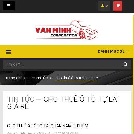
Toggle
navigation
DANH MỤC XE
Trang chủ
Tin tức
Tin tức
cho thuê ô tô tự lái giá rẻ
TIN TỨC
— CHO THUÊ Ô TÔ TỰ LÁI
GIÁ RẺ
CHO THUÊ XE ÔTÔ TẠI QUẬN NAM TỪ LIÊM
Đăng bởi
Mr. Quang
vào lúc
01/30/2016 08:43:00