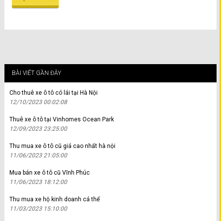
BÀI VIẾT GẦN ĐÂY
Cho thuê xe ô tô có lái tại Hà Nội
12/10/2023 00:02:08
Thuê xe ô tô tại Vinhomes Ocean Park
12/09/2023 23:25:00
Thu mua xe ô tô cũ giá cao nhất hà nội
11/06/2023 21:05:00
Mua bán xe ô tô cũ Vĩnh Phúc
11/06/2023 18:12:00
Thu mua xe hộ kinh doanh cá thể
11/03/2023 15:10:00