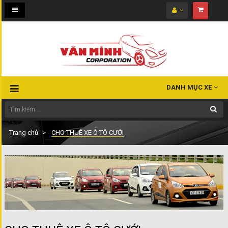
Toggle
navigation
DANH MỤC XE
Trang chủ
CHO THUÊ XE Ô TÔ CƯỚI