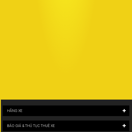
HÃNG XE
BÁO GIÁ & THỦ TỤC THUÊ XE