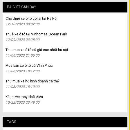
BÀI VIẾT GẦN ĐÂY
Cho thuê xe ô tô có lái tại Hà Nội
12/10/2023 00:02:08
Thuê xe ô tô tại Vinhomes Ocean Park
12/09/2023 23:25:00
Thu mua xe ô tô cũ giá cao nhất hà nội
11/06/2023 21:05:00
Mua bán xe ô tô cũ Vĩnh Phúc
11/06/2023 18:12:00
Thu mua xe hộ kinh doanh cá thể
11/03/2023 15:10:00
Két nước máy phát điện
10/22/2023 23:49:00
TAGS