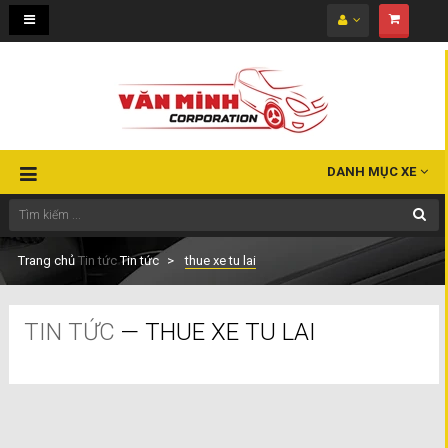
Toggle
navigation
DANH MỤC XE
Trang chủ
Tin tức
Tin tức
thue xe tu lai
TIN TỨC
— THUE XE TU LAI