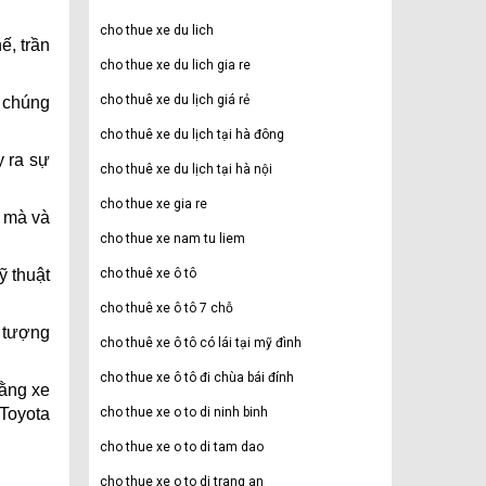
cho thue xe du lich
ế, trần
cho thue xe du lich gia re
cho thuê xe du lịch giá rẻ
o chúng
cho thuê xe du lịch tại hà đông
y ra sự
cho thuê xe du lịch tại hà nội
cho thue xe gia re
t mà và
cho thue xe nam tu liem
ỹ thuật
cho thuê xe ô tô
cho thuê xe ô tô 7 chỗ
n tượng
cho thuê xe ô tô có lái tại mỹ đình
cho thue xe ô tô đi chùa bái đính
rằng xe
 Toyota
cho thue xe o to di ninh binh
cho thue xe o to di tam dao
cho thue xe o to di trang an