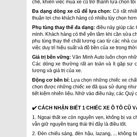
chế, khiến việc mua xe cũ trở thành lựa chọn tối
Đa dạng dòng xe cũ để lựa chọn:
Có rất nhi
thuận lợi cho khách hàng có nhiều tùy chọn hơn
Phụ tùng thay thế đa dạng:
điều này giúp các 
mình. Khách hàng có thể yên tâm khi cần sửa c
phụ tùng thay thế chất lượng cao từ các nhà cun
việc duy trì hiệu suất và độ bền của xe trong thời
Giá trị bền vững:
Văn Minh Auto luôn chọn những
Các dòng xe thường rất an toàn và ít gặp sự 
lượng và giá trị của xe.
Động cơ bền bỉ:
Lựa chọn những chiếc xe chất
chọn được những chiếc xe đã qua sử dụng nhưng
tiết kiệm nhiên liệu. Nhờ vào điều này, các Quý
✔️ CÁCH NHẬN BIẾT 1 CHIẾC XE Ô TÔ CŨ 
1. Ngoại thất xe còn nguyên vẹn, không bị va 
vẫn giữ nguyên trạng thái thì đây là điều tốt.
2. Đèn chiếu sáng, đèn hậu, lazang, ... không 