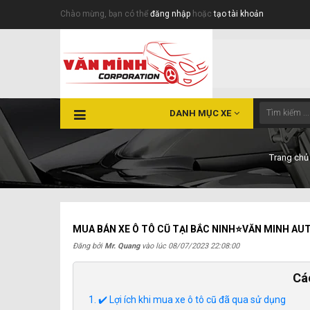
Chào mừng, bạn có thể
đăng nhập
hoặc
tạo tài khoản
DANH MỤC XE
Trang chủ
MUA BÁN XE Ô TÔ CŨ TẠI BẮC NINH⭐VĂN MINH AU
Đăng bởi
Mr. Quang
vào lúc
08/07/2023 22:08:00
Cá
✔️ Lợi ích khi mua xe ô tô cũ đã qua sử dụng