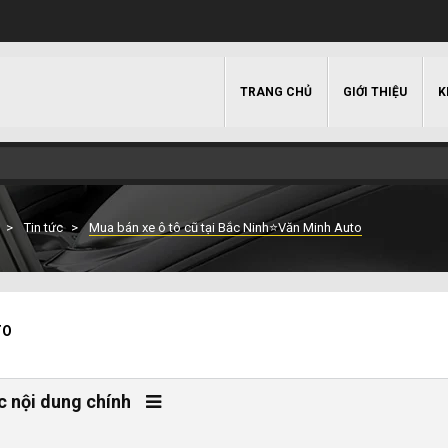
TRANG CHỦ
GIỚI THIỆU
K
Tin tức
Mua bán xe ô tô cũ tại Bắc Ninh⭐Văn Minh Auto
TO
c nội dung chính