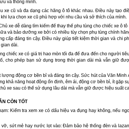
 ưu và thông minh.
ều xe cũ và đa dạng các hãng ô tô khác nhau. Điều này tạo đi
 khi lựa chọn xe cũ phù hợp với nhu cầu và sở thích của mình.
Chủ xe dễ dàng tìm kiếm để thay thế phụ tùng cho chiếc xe ô tô
hữa và bảo dưỡng xe bởi có nhiều tùy chọn phụ tùng chính hã
g cấp đáng tin cậy. Điều này giúp tiết kiệm thời gian và chi ph
 gian dài.
 chiếc xe có giá trị hao mòn tối đa để đưa đến cho người tiê
cố, cho phép bạn sử dụng trong thời gian dài mà vẫn giữ đượ
 lượng động cơ bền bỉ và đáng tin cậy. Sức hút của Văn Minh 
 khả năng hoạt động ổn định, êm ái, động cơ bền bỉ, ít gặp s
 chủ xe sau có thể sử dụng lâu dài mà vẫn giữ được hiệu suất c
VẪN CÒN TỐT
chạm: Kiểm tra xem xe có dấu hiệu va đụng hay không, nếu ngo
bị vỡ, sứt mẻ hay nước lọt vào: Đảm bảo hệ thống đèn và laza