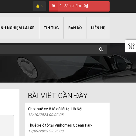
0
-
Sản phẩm
-
0₫
INH NGHIỆM LÁI XE
TIN TỨC
BẢN ĐỒ
LIÊN HỆ
BÀI VIẾT GẦN ĐÂY
Cho thuê xe ô tô có lái tại Hà Nội
12/10/2023 00:02:08
Thuê xe ô tô tại Vinhomes Ocean Park
12/09/2023 23:25:00