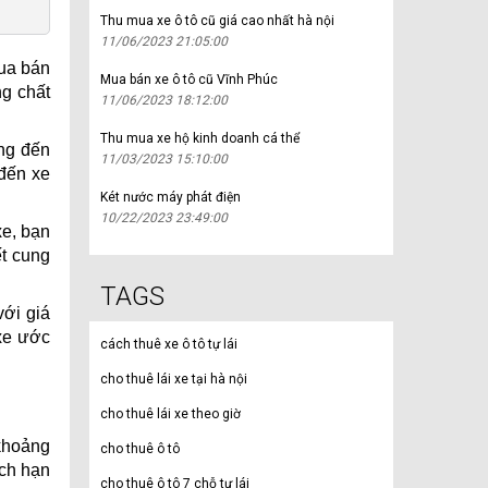
Thu mua xe ô tô cũ giá cao nhất hà nội
11/06/2023 21:05:00
mua bán
Mua bán xe ô tô cũ Vĩnh Phúc
ng chất
11/06/2023 18:12:00
Thu mua xe hộ kinh doanh cá thể
àng đến
11/03/2023 15:10:00
đến xe
Két nước máy phát điện
10/22/2023 23:49:00
xe, bạn
ết cung
TAGS
ới giá
xe ước
cách thuê xe ô tô tự lái
cho thuê lái xe tại hà nội
cho thuê lái xe theo giờ
 khoảng
cho thuê ô tô
ách hạn
cho thuê ô tô 7 chỗ tự lái