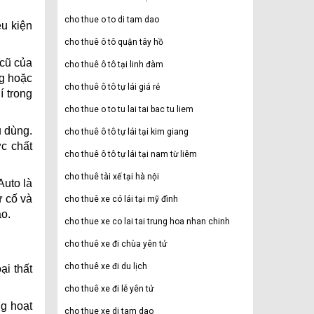
cho thue o to di tam dao
ều kiện
cho thuê ô tô quận tây hồ
 cũ của
cho thuê ô tô tại linh đàm
ng hoặc
cho thuê ô tô tự lái giá rẻ
í trong
cho thue o to tu lai tai bac tu liem
u dùng.
cho thuê ô tô tự lái tại kim giang
c chất
cho thuê ô tô tự lái tại nam từ liêm
cho thuê tài xế tại hà nội
Auto là
ự cố và
cho thuê xe có lái tại mỹ đình
ao.
cho thue xe co lai tai trung hoa nhan chinh
cho thuê xe đi chùa yên tử
cho thuê xe đi du lịch
ại thất
cho thuê xe đi lễ yên tử
ng hoạt
cho thue xe di tam dao