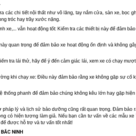
.
a các chi tiết nội thất như vô lăng, tay nắm cửa, sàn xe, bọc gh
ng tróc hay trầy xước nặng.
nh xe,... vẫn hoạt động tốt: Kiểm tra các thiết bị này để đảm bả
 này quan trọng để đảm bảo xe hoạt động ổn định và không gâ
iểm tra lái thử, hãy để ý đến cảm giác lái, xem xe có chạy mượ
hường khi chạy xe: Điều này đảm bảo rằng xe không gặp sự cố k
 hệ thống phanh để đảm bảo chúng không kêu lớn hay gặp hiệ
tờ pháp lý và lịch sử bảo dưỡng cũng rất quan trọng. Đảm bảo 
hông có hiện tượng làm giả. Nếu bạn cần tư vấn về các mẫu xe
 để được hỗ trợ và tư vấn tốt nhất!
 BẮC NINH