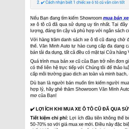
✔️ Cách nhận biết 1 chiếc xe ô tô cũ vẫn còn tốt
Nếu Bạn đang tìm kiếm Showroom
mua bán xe 
xe ô tô cũ đã qua sử dụng uy tín nhất. Tại đâ
lượng, đáng tin cậy và phù hợp với ngân sách c
Với hàng trăm danh sách xe ô tô cũ đang chờ đ
thế. Văn Minh Auto tự hào cung cấp đa dạng 
bán tải đa dụng, tất cả đều có mặt tại Cửa hàng
Quá trình mua bán xe cũ của Bạn trở nên đơn gi
có thể liên hệ trực tiếp với Chúng tôi để thảo lu
cấp môi trường giao dịch an toàn và minh bạch, 
Dù bạn là người bán muốn tìm kiếm người mua
hợp lý, hãy ghé thăm Showroom Văn Minh Auto,
mơ của Bạn!
✔️ LỢI ÍCH KHI MUA XE Ô TÔ CŨ ĐÃ QUA S
Tiết kiệm chi phí:
Lợi ích đầu tiên không thể b
50-70% so với giá mua xe mới. Điều này đặc bi