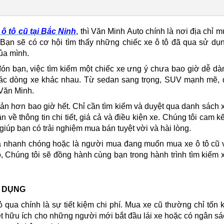
ô tô cũ tại Bắc Ninh
, thì Văn Minh Auto chính là nơi địa chỉ 
y Bạn sẽ có cơ hội tìm thấy những chiếc xe ô tô đã qua sử dụ
ủa mình.
ón bạn, việc tìm kiếm một chiếc xe ưng ý chưa bao giờ dễ d
các dòng xe khác nhau. Từ sedan sang trọng, SUV mạnh mẽ, 
 Văn Minh.
ản hơn bao giờ hết. Chỉ cần tìm kiếm và duyệt qua danh sách 
ận về thông tin chi tiết, giá cả và điều kiện xe. Chúng tôi cam k
giúp bạn có trải nghiệm mua bán tuyệt vời và hài lòng.
 nhanh chóng hoặc là người mua đang muốn mua xe ô tô cũ v
 Chúng tôi sẽ đồng hành cùng bạn trong hành trình tìm kiếm 
Ử DỤNG
ỏ qua chính là sự tiết kiệm chi phí. Mua xe cũ thường chỉ tốn
ệt hữu ích cho những người mới bắt đầu lái xe hoặc có ngân s