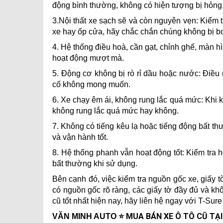
động bình thường, không có hiện tượng bị hỏng
3.Nội thất xe sạch sẽ và còn nguyên vẹn: Kiểm tr
xe hay ốp cửa, hãy chắc chắn chúng không bị bo
4. Hệ thống điều hoà, cần gạt, chỉnh ghế, màn hì
hoạt động mượt mà.
5. Động cơ không bị rò rỉ dầu hoặc nước: Điều
cố không mong muốn.
6. Xe chạy êm ái, không rung lắc quá mức: Khi k
không rung lắc quá mức hay không.
7. Không có tiếng kêu lạ hoặc tiếng động bất t
và vận hành tốt.
8. Hệ thống phanh vẫn hoạt động tốt: Kiểm tra
bất thường khi sử dụng.
Bên cạnh đó, việc kiểm tra nguồn gốc xe, giấy 
có nguồn gốc rõ ràng, các giấy tờ đầy đủ và k
cũ tốt nhất hiện nay, hãy liên hệ ngay với T-Sure
⭐ MUA BÁN XE Ô TÔ CŨ TẠI
VĂN MINH AUTO