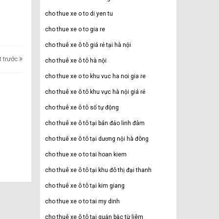
cho thue xe o to di yen tu
cho thue xe o to gia re
cho thuê xe ô tô giá rẻ tại hà nội
ết trước
cho thuê xe ô tô hà nội
cho thue xe o to khu vuc ha noi gia re
cho thuê xe ô tô khu vực hà nội giá rẻ
cho thuê xe ô tô số tự động
cho thuê xe ô tô tại bán đảo linh đàm
cho thuê xe ô tô tại dương nội hà đông
cho thue xe o to tai hoan kiem
cho thuê xe ô tô tại khu đô thị đại thanh
cho thuê xe ô tô tại kim giang
cho thue xe o to tai my dinh
cho thuê xe ô tô tại quận bắc từ liêm