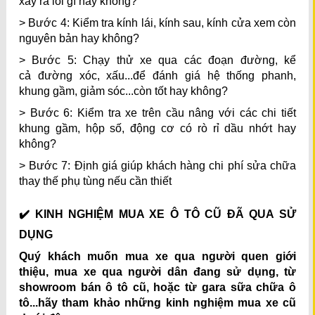
xảy ra lỗi gì hay không?
> Bước 4: Kiểm tra kính lái, kính sau, kính cửa xem còn
nguyên bản hay không?
> Bước 5: Chạy thử xe qua các đoạn đường, kể
cả đường xóc, xấu...để đánh giá hệ thống phanh,
khung gầm, giảm sóc...còn tốt hay không?
> Bước 6: Kiểm tra xe trên cầu nâng với các chi tiết
khung gầm, hộp số, động cơ có rò rỉ dầu nhớt hay
không?
> Bước 7: Định giá giúp khách hàng chi phí sửa chữa
thay thế phụ tùng nếu cần thiết
✔️ KINH NGHIỆM MUA XE Ô TÔ CŨ ĐÃ QUA SỬ
DỤNG
Quý khách muốn mua xe qua người quen giới
thiệu, mua xe qua người dân đang sử dụng, từ
showroom bán ô tô cũ, hoặc từ gara sữa chữa ô
tô...hãy tham khảo những kinh nghiệm mua xe cũ