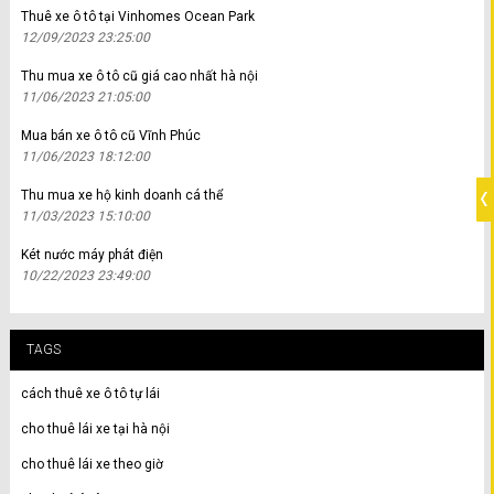
Thuê xe ô tô tại Vinhomes Ocean Park
12/09/2023 23:25:00
Thu mua xe ô tô cũ giá cao nhất hà nội
11/06/2023 21:05:00
Mua bán xe ô tô cũ Vĩnh Phúc
11/06/2023 18:12:00
Thu mua xe hộ kinh doanh cá thể
11/03/2023 15:10:00
Két nước máy phát điện
10/22/2023 23:49:00
TAGS
cách thuê xe ô tô tự lái
cho thuê lái xe tại hà nội
cho thuê lái xe theo giờ