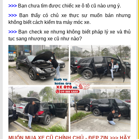
>>>
Bạn chưa tìm được chiếc xe ô tô cũ nào ưng ý.
>>>
Bạn thấy có chủ xe thực sự muốn bán nhưng
không biết cách kiểm tra máy móc xe.
>>>
Bạn check xe nhưng không biết pháp lý xe và thủ
tục sang nhượng xe cũ như nào?
MUỐN MUA XE CŨ CHÍNH CHỦ - ĐẸP ZIN >>> HÃY