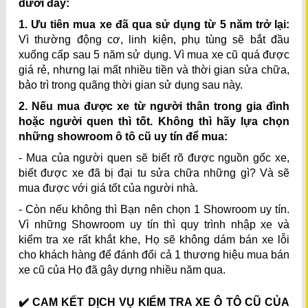
dưới đây:
1. Ưu tiên mua xe đã qua sử dụng từ 5 năm trở lại:
Vì thường động cơ, linh kiện, phụ tùng sẽ bắt đầu
xuống cấp sau 5 năm sử dụng. Vì mua xe cũ quá được
giá rẻ, nhưng lại mất nhiều tiền và thời gian sửa chữa,
bảo trì trong quãng thời gian sử dụng sau này.
2. Nếu mua được xe từ người thân trong gia đình
hoặc người quen thì tốt. Không thì hãy lựa chọn
những showroom ô tô cũ uy tín để mua:
- Mua của người quen sẽ biết rõ được nguồn gốc xe,
biết được xe đã bị đại tu sửa chữa những gì? Và sẽ
mua được với giá tốt của người nhà.
- Còn nếu không thì Bạn nên chọn 1 Showroom uy tín.
Vì những Showroom uy tín thì quy trình nhập xe và
kiểm tra xe rất khắt khe, Họ sẽ không dám bán xe lỗi
cho khách hàng để đánh đổi cả 1 thương hiệu mua bán
xe cũ của Họ đã gây dựng nhiều năm qua.
✔️ CAM KẾT DỊCH VỤ KIỂM TRA XE Ô TÔ CŨ CỦA