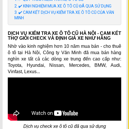
✔️ KINH NGHIỆM MUA XE Ô TÔ CŨ ĐÃ QUA SỬ DỤNG
✔️ CAM KẾT DỊCH VỤ KIỂM TRA XE Ô TÔ CŨ CỦA VĂN
MINH
DỊCH VỤ KIỂM TRA XE Ô TÔ CŨ HÀ NỘI - CAM KẾT
THỢ GIỎI CHECK VÀ ĐỊNH GIÁ XE NHƯ HÃNG
Nhờ vào kinh nghiệm hơn 10 năm mua bán - cho thuê
ô tô tại Hà Nội, Công ty Văn Minh đã mua bán hàng
nghìn xe tất cả các dòng xe trung đến cao cấp như:
Toyota, Hyundai, Nissan, Mercedes, BMW, Audi,
Vinfast, Lexus...
Dịch vụ check xe ô tô cũ đã qua sử dụng