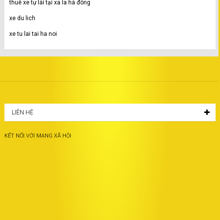
thuê xe tự lái tại xa la hà đông
xe du lich
xe tu lai tai ha noi
LIÊN HỆ
KẾT NỐI VỚI MẠNG XÃ HỘI