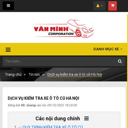
Toggle
navigation
DANH MỤC XE
Trang chủ
Tin tức
Dịch vụ kiểm tra xe ô tô cũ Hà Nội
DỊCH VỤ KIỂM TRA XE Ô TÔ CŨ HÀ NỘI
Đăng bởi
Mr. Quang
vào lúc
09/15/2022 18:23:00
Các nội dung chính
✅ QUY TRÌNH KIỂM TRA XE Ô TÔ CŨ