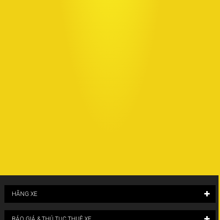
HÃNG XE
BÁO GIÁ & THỦ TỤC THUÊ XE