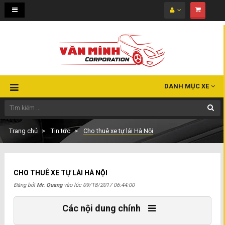
Toggle
navigation
DANH MỤC XE
Trang chủ
Tin tức
Cho thuê xe tự lái Hà Nội
CHO THUÊ XE TỰ LÁI HÀ NỘI
Đăng bởi
Mr. Quang
vào lúc
09/18/2017 06:44:00
Các nội dung chính