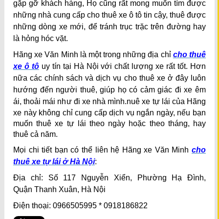
gặp gỡ khách hàng, Họ cũng rất mong muốn tìm được
những nhà cung cấp cho thuê xe ô tô tin cậy, thuê được
những dòng xe mới, để tránh trục trặc trên đường hay
là hỏng hóc vặt.
Hãng xe Văn Minh là một trong những địa chỉ
cho thuê
xe ô tô
uy tín tại Hà Nội với chất lượng xe rất tốt. Hơn
nữa các chính sách và dịch vụ cho thuê xe ở đây luôn
hướng đến người thuê, giúp họ có cảm giác đi xe êm
ái, thoải mái như đi xe nhà mình.n
uê xe tự lái của Hãng
xe này không chỉ cung cấp dịch vụ ngắn ngày, nếu bạn
muốn thuê xe tự lái theo ngày hoặc theo tháng, hay
thuê cả năm.
Mọi chi tiết bạn có thể liên hệ Hãng xe Văn Minh
cho
thuê xe tự lái ở Hà Nội
:
Địa chỉ: Số 117 Nguyễn Xiển, Phường Hạ Đình,
Quận Thanh Xuân, Hà Nội
Điện thoại: 0966505995 * 0918186822