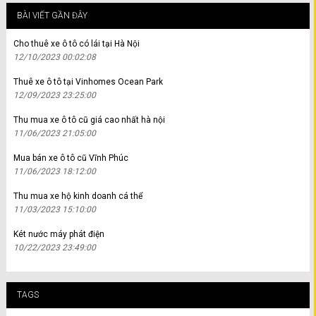
BÀI VIẾT GẦN ĐÂY
Cho thuê xe ô tô có lái tại Hà Nội
12/10/2023 00:02:08
Thuê xe ô tô tại Vinhomes Ocean Park
12/09/2023 23:25:00
Thu mua xe ô tô cũ giá cao nhất hà nội
11/06/2023 21:05:00
Mua bán xe ô tô cũ Vĩnh Phúc
11/06/2023 18:12:00
Thu mua xe hộ kinh doanh cá thể
11/03/2023 15:10:00
Két nước máy phát điện
10/22/2023 23:49:00
TAGS