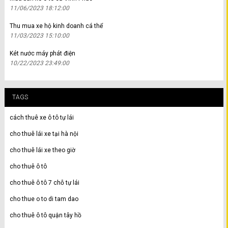
11/06/2023 18:12:00
Thu mua xe hộ kinh doanh cá thể
11/03/2023 15:10:00
Két nước máy phát điện
10/22/2023 23:49:00
TAGS
cách thuê xe ô tô tự lái
cho thuê lái xe tại hà nội
cho thuê lái xe theo giờ
cho thuê ô tô
cho thuê ô tô 7 chỗ tự lái
cho thue o to di tam dao
cho thuê ô tô quận tây hồ