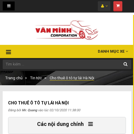
Toggle
navigation
DANH MỤC XE
Trang chủ
Tin tức
Cho thuê ô tô tự lái Hà Nội
CHO THUÊ Ô TÔ TỰ LÁI HÀ NỘI
Đăng bởi
Mr. Quang
vào lúc
02/10/2020 11:38:00
Các nội dung chính