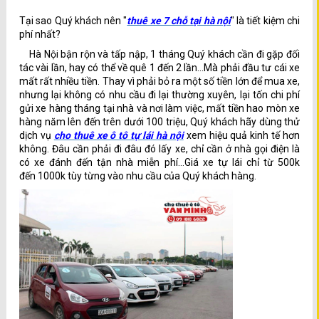
Tại sao Quý khách nên "
thuê xe 7 chỗ tại hà nội
" là tiết kiệm chi
phí nhất?
Hà Nội bận rộn và tấp nập, 1 tháng Quý khách cần đi gặp đối
tác vài lần, hay có thể về quê 1 đến 2 lần...Mà phải đầu tư cái xe
mất rất nhiều tiền. Thay vì phải bỏ ra một số tiền lớn để mua xe,
nhưng lại không có nhu cầu đi lại thường xuyên, lại tốn chi phí
gửi xe hàng tháng tại nhà và nơi làm việc, mất tiền hao mòn xe
hàng năm lên đến trên dưới 100 triệu, Quý khách hãy dùng thử
dịch vụ
cho thuê xe ô tô tự lái hà nội
xem hiệu quả kinh tế hơn
không. Đâu cần phải đi đâu đó lấy xe, chỉ cần ở nhà gọi điện là
có xe đánh đến tận nhà miễn phí...Giá xe tự lái chỉ từ 500k
đến 1000k tùy từng vào nhu cầu của Quý khách hàng.