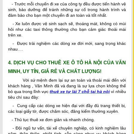
- Trước mỗi chuyến đi xe của công ty đều được tiến hành vệ
sinh, bảo dưỡng để tránh những sự cố trong hành trình và
đảm bảo cho bạn một chuyến đi an toàn và tốt nhất.
- Xe luôn được vệ sinh sạch sẽ, thoáng mát, không có mùi
hôi như các taxi thông thường cho bạn cảm giác thoải mái
trên xe.
- Được trải nghiệm các dòng xe đời mới, sang trọng khác
nhau….
4. DỊCH VỤ CHO THUÊ XE Ô TÔ HÀ NỘI CỦA VĂN
MINH, UY TÍN, GIÁ RẺ VÀ CHẤT LƯỢNG!
Với sứ mệnh đem lại sự an toàn và thoải mái đến với
khách hàng , Văn Minh đã và đang là sự lựa chọn không thể
bỏ qua trong lĩnh vực
thuê xe tự lái 7 chỗ tại hà nội
vì nhiều
tiêu chí sau đây:
- Cung cấp các dòng xe hiện đại với đầy đủ trang thiết bị,
các loại giấy tờ, được chăm sóc, đăng kiểm thường xuyên.
- Thủ tục thuê xe đơn giản và nhanh chóng.
- Đội ngũ tư vấn, tài xế chuyên nghiệp, có kinh nghiệm lâu
năm, thân thiện, nhiệt tình, sẵn sàng phục vụ khách hàng