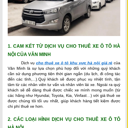
1. CAM KẾT TỪ DỊCH VỤ CHO THUÊ XE Ô TÔ HÀ
NỘI CỦA VĂN MINH
Dịch vụ
cho thuê xe ô tô khu vực hà nội giá rẻ
của
Văn Minh là sự lựa chọn phù hợp đối với những quý khách
cần sử dụng phương tiện thời gian ngắn (du lịch, đi công tác
đến các tỉnh,...).Quý khách sẽ được phục vụ nhiệt tình, tận
tâm từ các nhân viên tư vấn và nhân viên lái xe. Ngoài ra quý
khách sẽ dễ dàng thuê được chiếc xe mình mong muốn (từ
các hãng như Hyundai, Toyota, Kia, Vinfast…) với giá thuê xe
được chúng tôi tối ưu nhất, giúp khách hàng tiết kiệm được
chi phí thuê xe hơn.
2. CÁC LOẠI HÌNH DỊCH VỤ CHO THUÊ XE Ô TÔ
HÀ NỘI