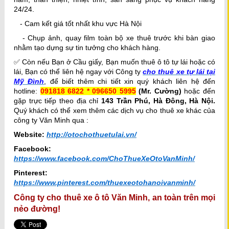
24/24.
- Cam kết giá tốt nhất khu vực Hà Nội
- Chụp ảnh, quay film toàn bộ xe thuê trước khi bàn giao
nhằm tạo dựng sự tin tưởng cho khách hàng.
✅ Còn nếu Bạn ở Cầu giấy, Bạn muốn thuê ô tô tự lái hoặc có
lái, Bạn có thể liên hệ ngay với Công ty
cho thuê xe tự lái tại
Mỹ Đình
, để biết thêm chi tiết xin quý khách liên hệ đến
hotline:
091818 6822 * 096650 5995
(Mr. Cường)
hoặc đến
gặp trực tiếp theo địa chỉ
143 Trần Phú, Hà Đông, Hà Nội.
Quý khách có thể xem thêm các dịch vụ cho thuê xe khác của
công ty Văn Minh qua :
Website:
http://otochothuetulai.vn/
Facebook:
https://www.facebook.com/ChoThueXeOtoVanMinh/
Pinterest:
https://www.pinterest.com/thuexeotohanoivanminh/
Công ty cho thuê xe ô tô Văn Minh, an toàn trên mọi
nẻo đường!