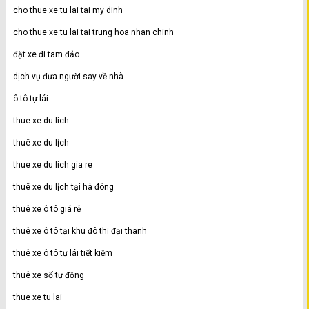
cho thue xe tu lai tai my dinh
cho thue xe tu lai tai trung hoa nhan chinh
đặt xe đi tam đảo
dịch vụ đưa người say về nhà
ô tô tự lái
thue xe du lich
thuê xe du lịch
thue xe du lich gia re
thuê xe du lịch tại hà đông
thuê xe ô tô giá rẻ
thuê xe ô tô tại khu đô thị đại thanh
thuê xe ô tô tự lái tiết kiệm
thuê xe số tự động
thue xe tu lai