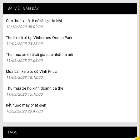
BÀI VIẾT GẦN ĐÂY
Cho thuê xe ô tô có lái tại Hà Nội
12/10/2023 00:02:08
Thuê xe ô tô tại Vinhomes Ocean Park
12/09/2023 23:25:00
Thu mua xe ô tô cũ giá cao nhất hà nội
11/06/2023 21:05:00
Mua bán xe ô tô cũ Vĩnh Phúc
11/06/2023 18:12:00
Thu mua xe hộ kinh doanh cá thể
11/03/2023 15:10:00
Két nước máy phát điện
10/22/2023 23:49:00
TAGS