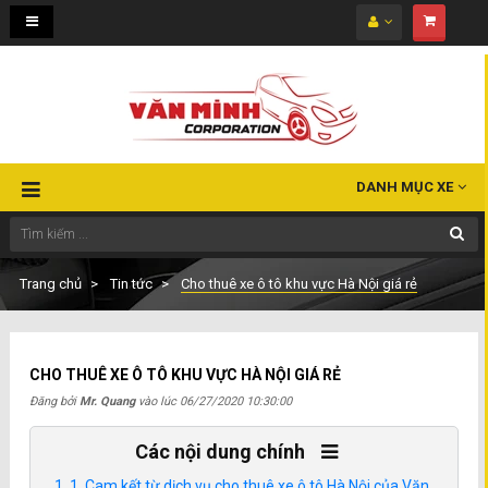
Toggle
navigation
DANH MỤC XE
Trang chủ
Tin tức
Cho thuê xe ô tô khu vực Hà Nội giá rẻ
CHO THUÊ XE Ô TÔ KHU VỰC HÀ NỘI GIÁ RẺ
Đăng bởi
Mr. Quang
vào lúc
06/27/2020 10:30:00
Các nội dung chính
1. Cam kết từ dịch vụ cho thuê xe ô tô Hà Nội của Văn