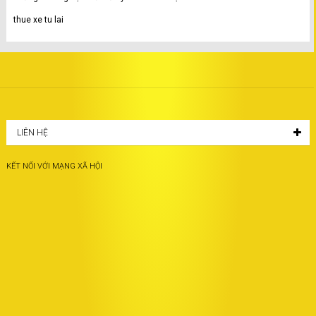
thue xe tu lai
LIÊN HỆ
KẾT NỐI VỚI MẠNG XÃ HỘI