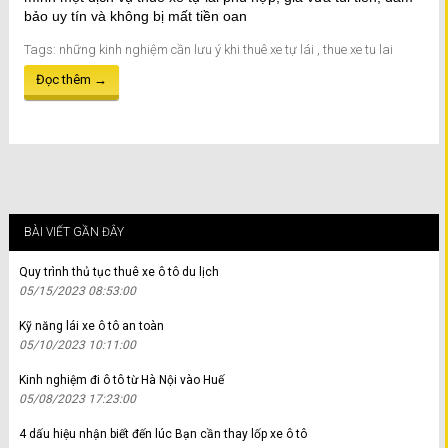
bảo uy tín và không bị mất tiền oan
Tags:
những kinh nghiệm cần lưu ý khi thuê xe tự lái
,
thue xe tu lai
Đọc thêm →
BÀI VIẾT GẦN ĐÂY
Quy trình thủ tục thuê xe ô tô du lịch
05/15/2023 08:53:00
Kỹ năng lái xe ô tô an toàn
05/10/2023 10:11:00
Kinh nghiệm đi ô tô từ Hà Nội vào Huế
05/08/2023 17:23:00
4 dấu hiệu nhận biết đến lúc Bạn cần thay lốp xe ô tô