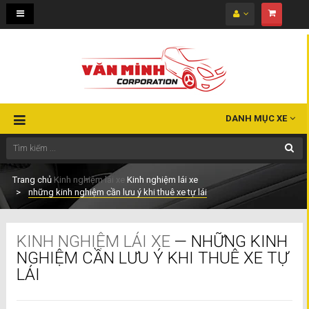
Toggle
navigation
DANH MỤC XE
Trang chủ
Kinh nghiệm lái xe
Kinh nghiệm lái xe
những kinh nghiệm cần lưu ý khi thuê xe tự lái
KINH NGHIỆM LÁI XE
— NHỮNG KINH
NGHIỆM CẦN LƯU Ý KHI THUÊ XE TỰ
LÁI