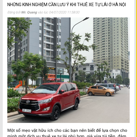
NHỮNG KINH NGHIỆM CẦN LƯU Ý KHI THUÊ XE TỰ LÁI Ở HÀ NỘI
Đăng bởi
Mr. Quang
vào lúc
04/07/2020 11:58:00
Một số mẹo vặt hữu ích cho các bạn nên biết để lựa chọn cho
mình một dịch vụ thuê xe tự lái phù hợp, giá vừa túi tiền, đảm