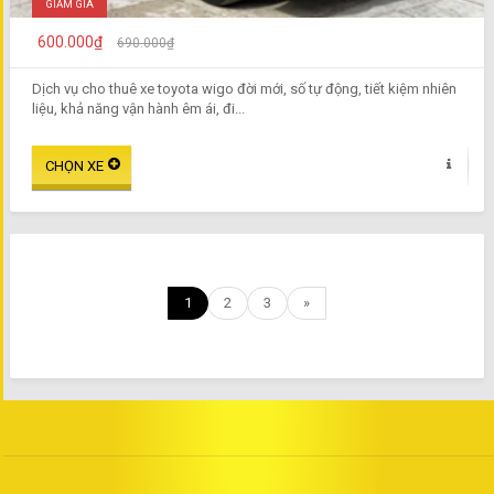
GIẢM GIÁ
600.000₫
690.000₫
Dịch vụ cho thuê xe toyota wigo đời mới, số tự động, tiết kiệm nhiên
liệu, khả năng vận hành êm ái, đi...
1
2
3
»