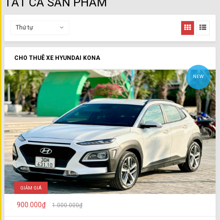
TẤT CẢ SẢN PHẨM
Thứ tự
CHO THUÊ XE HYUNDAI KONA
NEW
GIẢM GIÁ
900.000₫
1.000.000₫