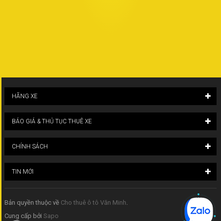
HÃNG XE
BÁO GIÁ & THỦ TỤC THUÊ XE
CHÍNH SÁCH
TIN MỚI
Bản quyền thuộc về
Cho thuê ô tô Văn Minh
.
Cung cấp bởi
Sapo