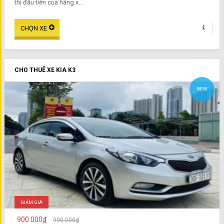
thị đầu tiên của hãng x...
CHO THUÊ XE KIA K3
NEW
GIẢM GIÁ
900.000₫
990.000₫