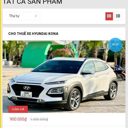
TẤT CẢ SẢN PHẨM
Thứ tự
CHO THUÊ XE HYUNDAI KONA
NEW
GIẢM GIÁ
900.000₫
1.000.000₫