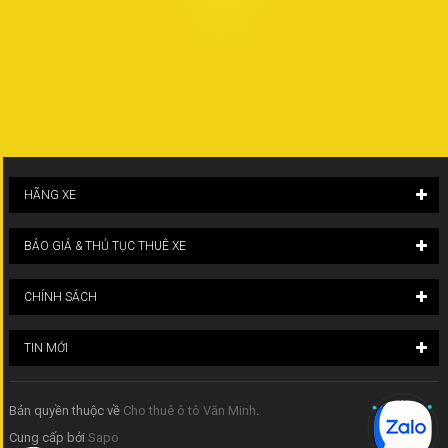
HÃNG XE
BÁO GIÁ & THỦ TỤC THUÊ XE
CHÍNH SÁCH
TIN MỚI
Bản quyền thuộc về
Cho thuê ô tô Văn Minh
.
Cung cấp bởi
Sapo