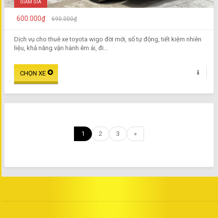
GIẢM GIÁ
600.000₫
690.000₫
Dịch vụ cho thuê xe toyota wigo đời mới, số tự động, tiết kiệm nhiên
liệu, khả năng vận hành êm ái, đi...
1
2
3
»