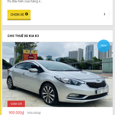
thị đầu tiên của hãng x...
CHO THUÊ XE KIA K3
NEW
GIẢM GIÁ
900.000₫
990.000₫