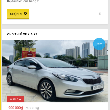
thị đầu tiên của hãng x...
CHO THUÊ XE KIA K3
NEW
GIẢM GIÁ
900.000₫
990.000₫