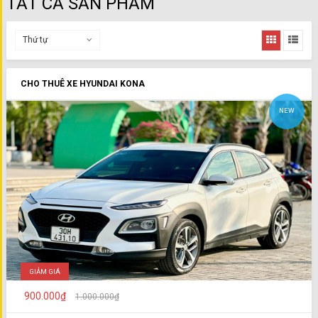
TẤT CẢ SẢN PHẨM
Thứ tự
CHO THUÊ XE HYUNDAI KONA
NEW
GIẢM GIÁ
900.000₫
1.000.000₫