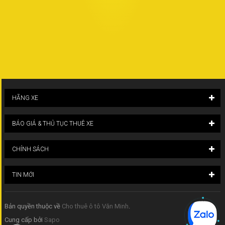
HÃNG XE
BÁO GIÁ & THỦ TỤC THUÊ XE
CHÍNH SÁCH
TIN MỚI
Bản quyền thuộc về
Cho thuê ô tô Văn Minh
.
Cung cấp bởi
Sapo