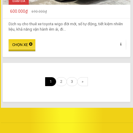
GIẢM GIÁ
600.000₫
690.000₫
Dịch vụ cho thuê xe toyota wigo đời mới, số tự động, tiết kiệm nhiên
liệu, khả năng vận hành êm ái, đi...
1
2
3
»