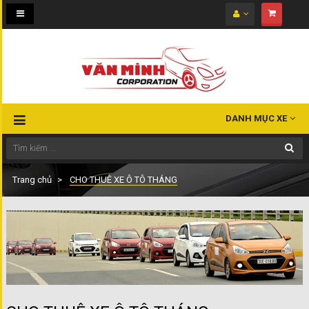
Toggle
navigation
DANH MỤC XE
Trang chủ
CHO THUÊ XE Ô TÔ THÁNG