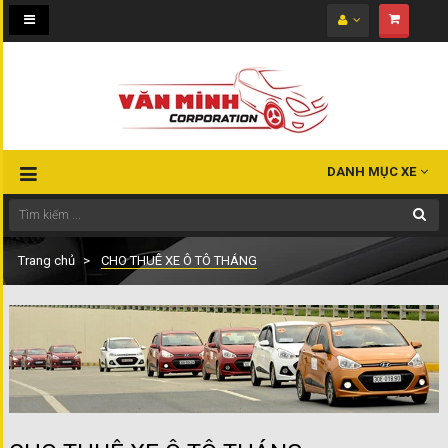
Toggle
navigation
DANH MỤC XE
Trang chủ
CHO THUÊ XE Ô TÔ THÁNG