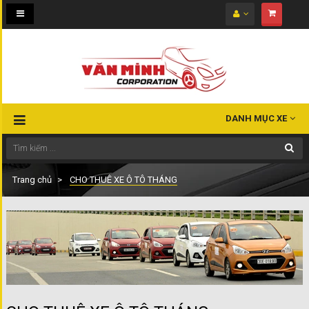
Toggle
navigation
DANH MỤC XE
Trang chủ
CHO THUÊ XE Ô TÔ THÁNG