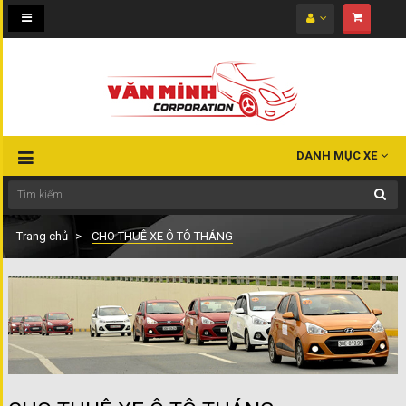
Toggle
navigation
DANH MỤC XE
Trang chủ
CHO THUÊ XE Ô TÔ THÁNG