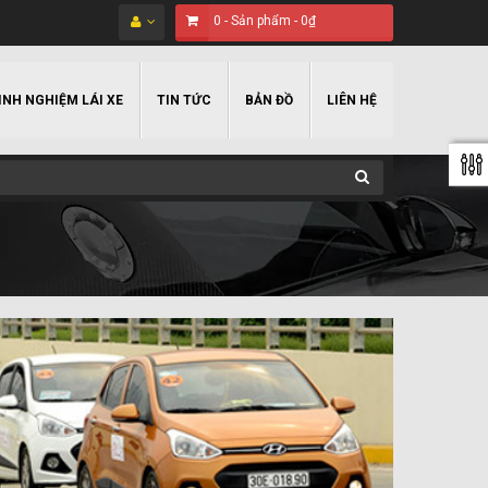
0
-
Sản phẩm
-
0₫
INH NGHIỆM LÁI XE
TIN TỨC
BẢN ĐỒ
LIÊN HỆ