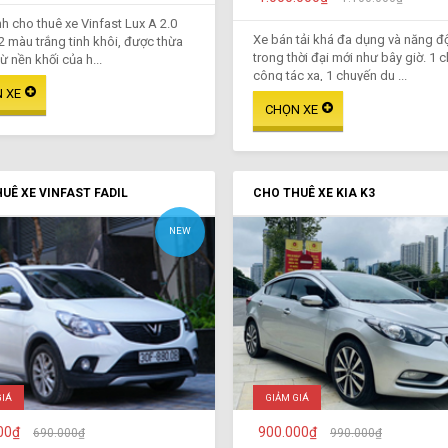
h cho thuê xe Vinfast Lux A 2.0
Xe bán tải khá đa dụng và năng đ
2 màu trắng tinh khôi, được thừa
trong thời đại mới như bây giờ. 1 
ừ nền khối của h...
công tác xa, 1 chuyến du ...
UÊ XE VINFAST FADIL
CHO THUÊ XE KIA K3
NEW
GIÁ
GIẢM GIÁ
00₫
900.000₫
690.000₫
990.000₫