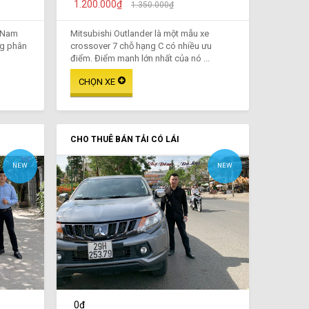
1.200.000₫
1.350.000₫
t Nam
Mitsubishi Outlander là một mẫu xe
ng phân
crossover 7 chỗ hạng C có nhiều ưu
điểm. Điểm mạnh lớn nhất của nó ...
CHO THUÊ BÁN TẢI CÓ LÁI
NEW
NEW
0₫