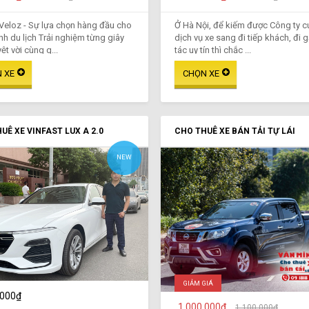
Veloz - Sự lựa chọn hàng đầu cho
Ở Hà Nội, để kiếm được Công ty 
ình du lịch Trải nghiệm từng giây
dịch vụ xe sang đi tiếp khách, đi 
ệt vời cùng g...
tác uy tín thì chắc ...
UÊ XE VINFAST LUX A 2.0
CHO THUÊ XE BÁN TẢI TỰ LÁI
NEW
GIẢM GIÁ
.000₫
1.000.000₫
1.100.000₫