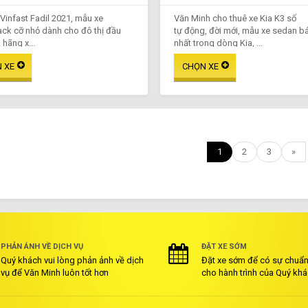
 Vinfast Fadil 2021, mẫu xe
Văn Minh cho thuê xe Kia K3 số
ck cỡ nhỏ dành cho đô thị đầu
tự động, đời mới, mẫu xe sedan b
 hãng x...
nhất trong dòng Kia, ...
1
2
3
»
PHẢN ÁNH VỀ DỊCH VỤ
ĐẶT XE SỚM
Quý khách vui lòng phản ảnh về dịch
Đặt xe sớm để có sự chuẩn 
vụ để Văn Minh luôn tốt hơn
cho hành trình của Quý kh