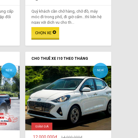
cung cấp
Quý khách cần chở hàng, chở đồ, máy
gặp đối
móc đi trong phố, đi giờ cấm...thì liên hệ
ngay với dịch vụ cho th...
CHO THUÊ XE I10 THEO THÁNG
NEW
NEW
GIẢM GIÁ
12.000.000₫
14.000.000₫