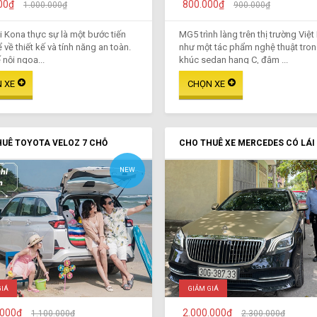
00₫
800.000₫
1.000.000₫
900.000₫
 Kona thực sự là một bước tiến
MG5 trình làng trên thị trường Việ
 về thiết kế và tính năng an toàn.
như một tác phẩm nghệ thuật tro
 nội ngoạ...
khúc sedan hạng C, đậm ...
UÊ TOYOTA VELOZ 7 CHỖ
CHO THUÊ XE MERCEDES CÓ LÁI
NEW
GIÁ
GIẢM GIÁ
.000₫
2.000.000₫
1.100.000₫
2.300.000₫