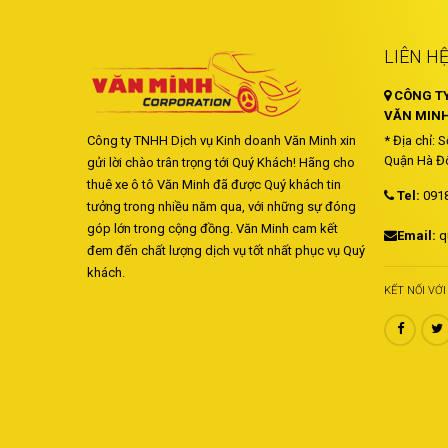
LIÊN H
CÔNG TY
VĂN MINH
Công ty TNHH Dịch vụ Kinh doanh Văn Minh xin
* Địa chỉ: 
Quận Hà Đô
gửi lời chào trân trọng tới Quý Khách! Hãng cho
thuê xe ô tô Văn Minh đã được Quý khách tin
Tel:
091
tưởng trong nhiều năm qua, với những sự đóng
góp lớn trong cộng đồng. Văn Minh cam kết
Email:
q
đem đến chất lượng dịch vụ tốt nhất phục vụ Quý
khách.
KẾT NỐI VỚ