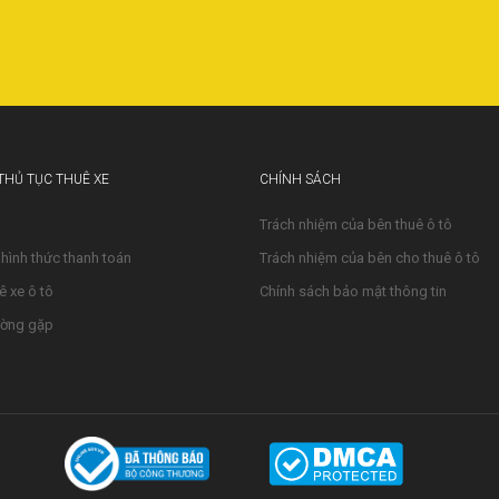
 THỦ TỤC THUÊ XE
CHÍNH SÁCH
Trách nhiệm của bên thuê ô tô
 hình thức thanh toán
Trách nhiệm của bên cho thuê ô tô
ê xe ô tô
Chính sách bảo mật thông tin
ường gặp