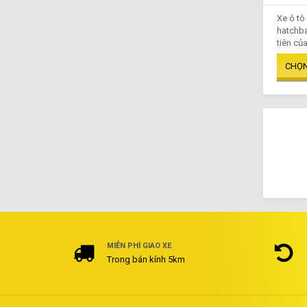
Xe ô tô
hatchba
tiên của
MIỄN PHÍ GIAO XE
Trong bán kính 5km