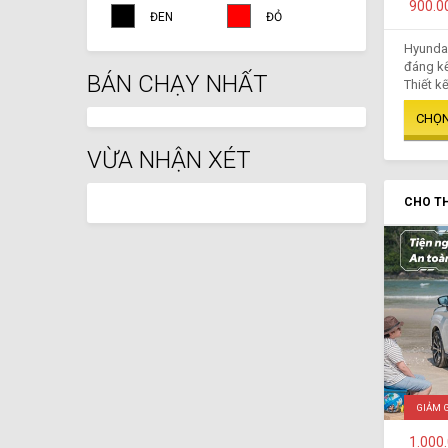
900.0
ĐEN
ĐỎ
Hyundai
đáng kể
BÁN CHẠY NHẤT
Thiết kế
VỪA NHẬN XÉT
CHO TH
GIẢM 
1.000