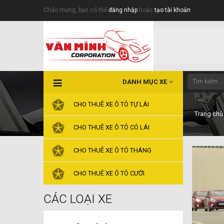
Chào mừng, bạn có thể
đăng nhập
hoặc
tạo tài khoản
DANH MỤC XE
CHO THUÊ XE Ô TÔ TỰ LÁI
Trang chủ
CHO THUÊ XE Ô TÔ CÓ LÁI
CHO THUÊ XE Ô TÔ THÁNG
CHO THUÊ XE Ô TÔ CƯỚI
CÁC LOẠI XE