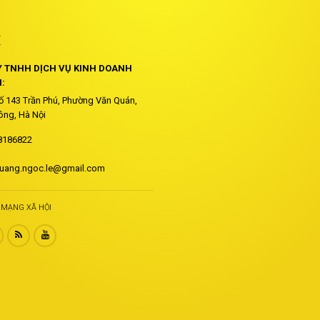
Ệ
 TNHH DỊCH VỤ KINH DOANH
:
Số 143 Trần Phú, Phường Văn Quán,
ng, Hà Nội
8186822
uang.ngoc.le@gmail.com
I MẠNG XÃ HỘI