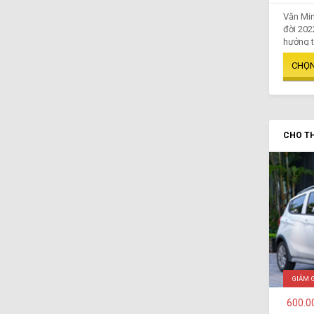
Văn Min
đời 202
hưởng t
CHO TH
GIẢM 
600.0