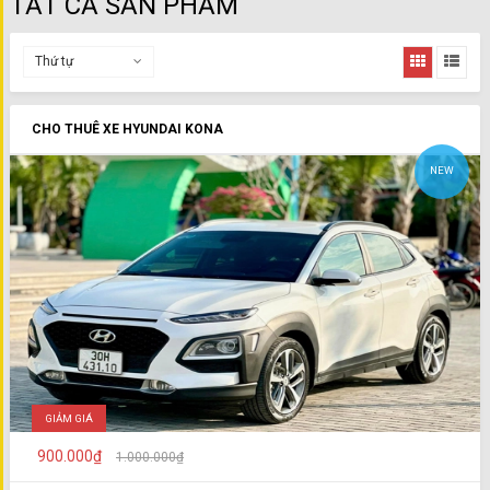
TẤT CẢ SẢN PHẨM
Thứ tự
CHO THUÊ XE HYUNDAI KONA
NEW
GIẢM GIÁ
900.000₫
1.000.000₫