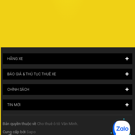
HÃNG XE
BÁO GIÁ & THỦ TỤC THUÊ XE
CHÍNH SÁCH
TIN MỚI
Bản quyền thuộc về
Cho thuê ô tô Văn Minh
.
Cung cấp bởi
Sapo