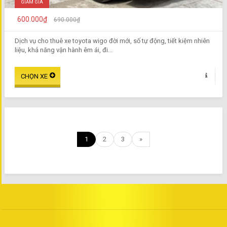
GIẢM GIÁ
600.000₫
690.000₫
Dịch vụ cho thuê xe toyota wigo đời mới, số tự động, tiết kiệm nhiên
liệu, khả năng vận hành êm ái, đi...
1
2
3
»