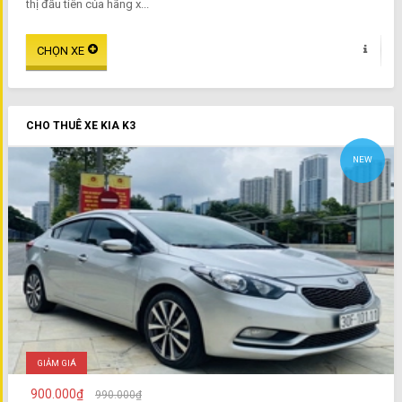
thị đầu tiên của hãng x...
CHO THUÊ XE KIA K3
NEW
GIẢM GIÁ
900.000₫
990.000₫