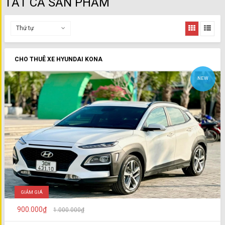
TẤT CẢ SẢN PHẨM
Thứ tự
CHO THUÊ XE HYUNDAI KONA
NEW
GIẢM GIÁ
900.000₫
1.000.000₫