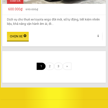
GIẢM GIÁ
600.000₫
690.000₫
Dịch vụ cho thuê xe toyota wigo đời mới, số tự động, tiết kiệm nhiên
liệu, khả năng vận hành êm ái, đi...
1
2
3
»