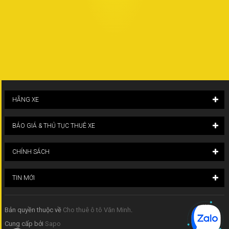
HÃNG XE
BÁO GIÁ & THỦ TỤC THUÊ XE
CHÍNH SÁCH
TIN MỚI
Bản quyền thuộc về
Cho thuê ô tô Văn Minh
.
Cung cấp bởi
Sapo