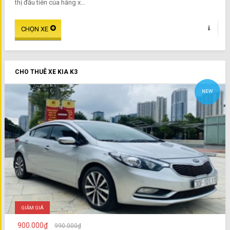
thị đầu tiên của hãng x...
CHO THUÊ XE KIA K3
NEW
GIẢM GIÁ
900.000₫
990.000₫