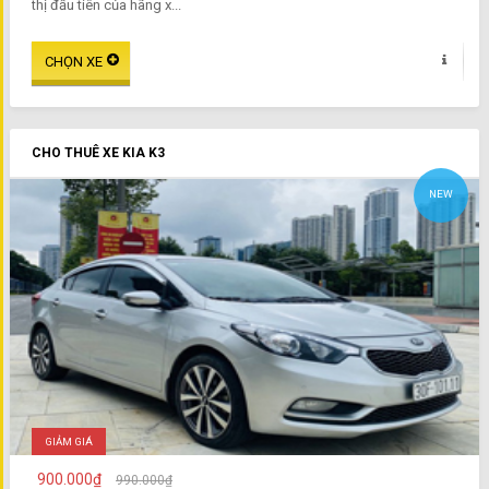
thị đầu tiên của hãng x...
CHO THUÊ XE KIA K3
NEW
GIẢM GIÁ
900.000₫
990.000₫