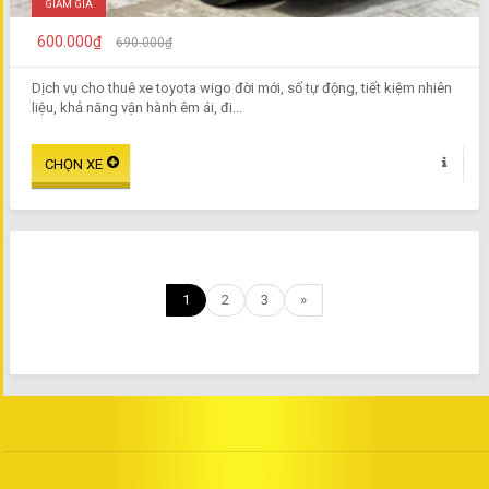
GIẢM GIÁ
600.000₫
690.000₫
Dịch vụ cho thuê xe toyota wigo đời mới, số tự động, tiết kiệm nhiên
liệu, khả năng vận hành êm ái, đi...
1
2
3
»