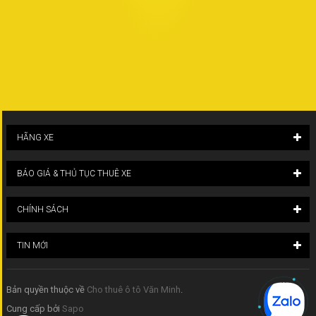
HÃNG XE
BÁO GIÁ & THỦ TỤC THUÊ XE
CHÍNH SÁCH
TIN MỚI
Bản quyền thuộc về
Cho thuê ô tô Văn Minh
.
Cung cấp bởi
Sapo