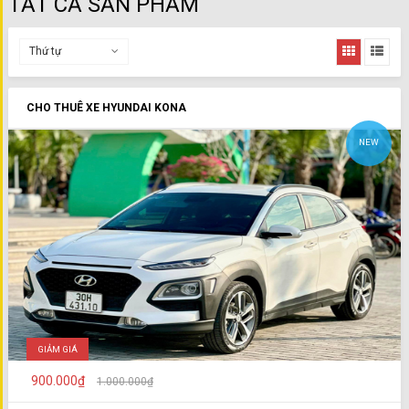
TẤT CẢ SẢN PHẨM
Thứ tự
CHO THUÊ XE HYUNDAI KONA
NEW
GIẢM GIÁ
900.000₫
1.000.000₫