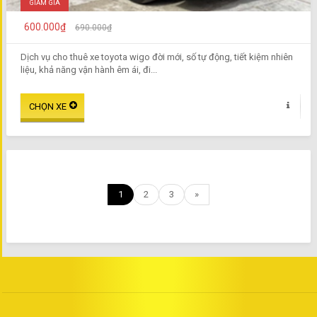
GIẢM GIÁ
600.000₫
690.000₫
Dịch vụ cho thuê xe toyota wigo đời mới, số tự động, tiết kiệm nhiên
liệu, khả năng vận hành êm ái, đi...
1
2
3
»