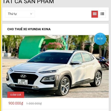
TẤT CẢ SẢN PHẨM
Thứ tự
CHO THUÊ XE HYUNDAI KONA
NEW
GIẢM GIÁ
900.000₫
1.000.000₫