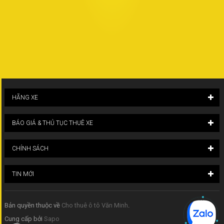
HÃNG XE
BÁO GIÁ & THỦ TỤC THUÊ XE
CHÍNH SÁCH
TIN MỚI
Bản quyền thuộc về
Cho thuê ô tô Văn Minh
.
Cung cấp bởi
Sapo