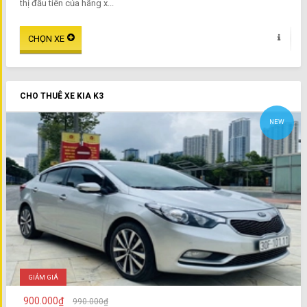
thị đầu tiên của hãng x...
CHO THUÊ XE KIA K3
NEW
GIẢM GIÁ
900.000₫
990.000₫