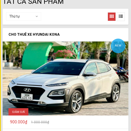
TẤT CẢ SẢN PHẨM
Thứ tự
CHO THUÊ XE HYUNDAI KONA
NEW
GIẢM GIÁ
900.000₫
1.000.000₫