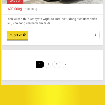
GIẢM GIÁ
600.000₫
690.000₫
Dịch vụ cho thuê xe toyota wigo đời mới, số tự động, tiết kiệm nhiên
liệu, khả năng vận hành êm ái, đi...
1
2
3
»