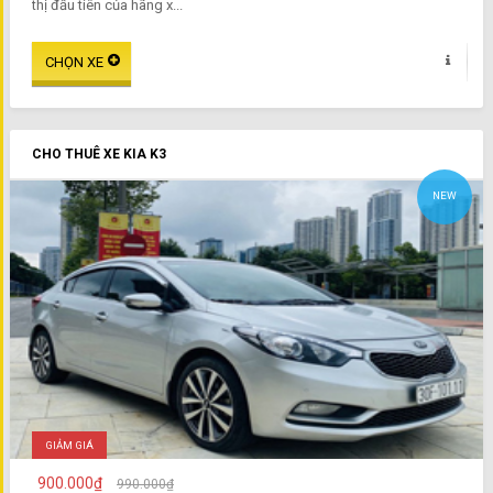
thị đầu tiên của hãng x...
CHO THUÊ XE KIA K3
NEW
GIẢM GIÁ
900.000₫
990.000₫