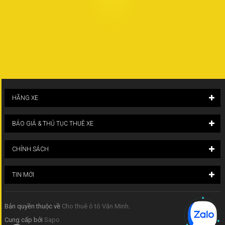
HÃNG XE
BÁO GIÁ & THỦ TỤC THUÊ XE
CHÍNH SÁCH
TIN MỚI
Bản quyền thuộc về
Cho thuê ô tô Văn Minh
.
Cung cấp bởi
Sapo