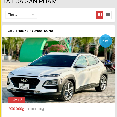
TẤT CẢ SẢN PHẨM
Thứ tự
CHO THUÊ XE HYUNDAI KONA
NEW
GIẢM GIÁ
900.000₫
1.000.000₫