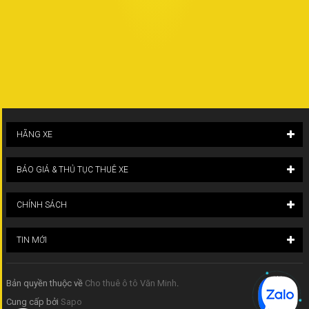
HÃNG XE
BÁO GIÁ & THỦ TỤC THUÊ XE
CHÍNH SÁCH
TIN MỚI
Bản quyền thuộc về
Cho thuê ô tô Văn Minh
.
Cung cấp bởi
Sapo