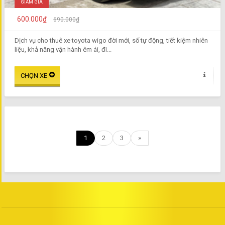
GIẢM GIÁ
600.000₫
690.000₫
Dịch vụ cho thuê xe toyota wigo đời mới, số tự động, tiết kiệm nhiên
liệu, khả năng vận hành êm ái, đi...
1
2
3
»