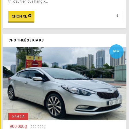
thị đầu tiên của hãng x...
CHO THUÊ XE KIA K3
NEW
GIẢM GIÁ
900.000₫
990.000₫