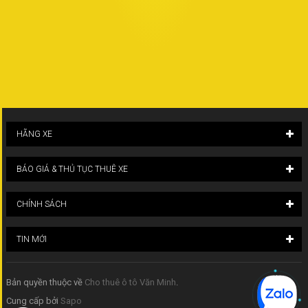
HÃNG XE
BÁO GIÁ & THỦ TỤC THUÊ XE
CHÍNH SÁCH
TIN MỚI
Bản quyền thuộc về
Cho thuê ô tô Văn Minh
.
Cung cấp bởi
Sapo