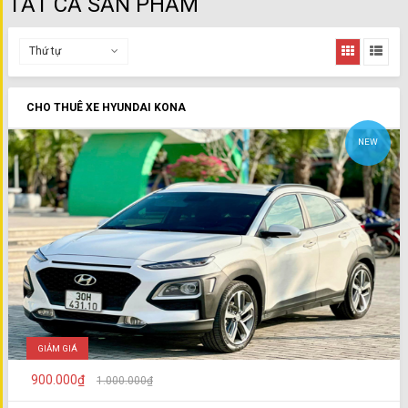
TẤT CẢ SẢN PHẨM
Thứ tự
CHO THUÊ XE HYUNDAI KONA
NEW
GIẢM GIÁ
900.000₫
1.000.000₫