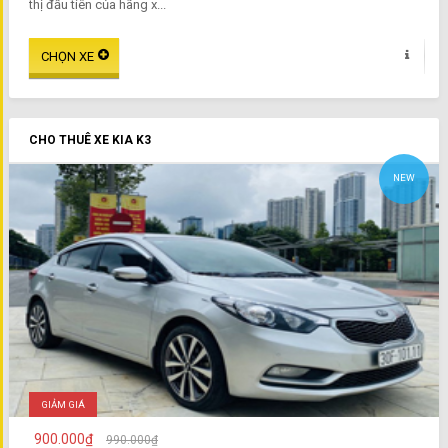
thị đầu tiên của hãng x...
CHO THUÊ XE KIA K3
NEW
GIẢM GIÁ
900.000₫
990.000₫