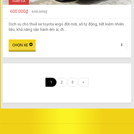
GIẢM GIÁ
600.000₫
690.000₫
Dịch vụ cho thuê xe toyota wigo đời mới, số tự động, tiết kiệm nhiên
liệu, khả năng vận hành êm ái, đi...
1
2
3
»