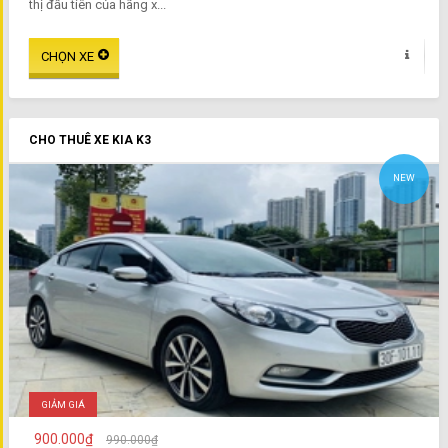
thị đầu tiên của hãng x...
CHO THUÊ XE KIA K3
NEW
GIẢM GIÁ
900.000₫
990.000₫