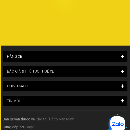
HÃNG XE
BÁO GIÁ & THỦ TỤC THUÊ XE
CHÍNH SÁCH
TIN MỚI
Bản quyền thuộc về
Cho thuê ô tô Văn Minh
.
Cung cấp bởi
Sapo