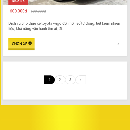
GIẢM GIÁ
600.000₫
690.000₫
Dịch vụ cho thuê xe toyota wigo đời mới, số tự động, tiết kiệm nhiên
liệu, khả năng vận hành êm ái, đi...
1
2
3
»