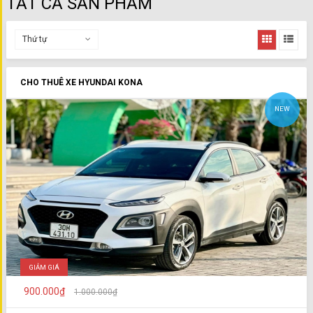
TẤT CẢ SẢN PHẨM
Thứ tự
CHO THUÊ XE HYUNDAI KONA
NEW
GIẢM GIÁ
900.000₫
1.000.000₫