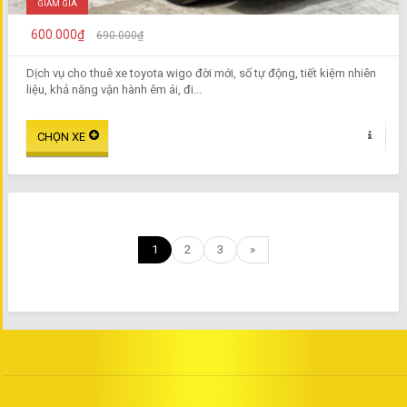
GIẢM GIÁ
600.000₫
690.000₫
Dịch vụ cho thuê xe toyota wigo đời mới, số tự động, tiết kiệm nhiên
liệu, khả năng vận hành êm ái, đi...
1
2
3
»