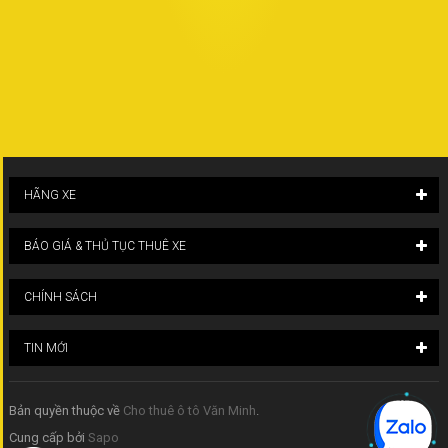
HÃNG XE
BÁO GIÁ & THỦ TỤC THUÊ XE
CHÍNH SÁCH
TIN MỚI
Bản quyền thuộc về
Cho thuê ô tô Văn Minh
.
Cung cấp bởi
Sapo