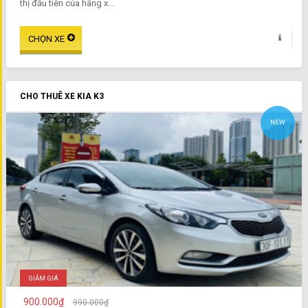
thị đầu tiên của hãng x...
CHO THUÊ XE KIA K3
NEW
GIẢM GIÁ
900.000₫
990.000₫