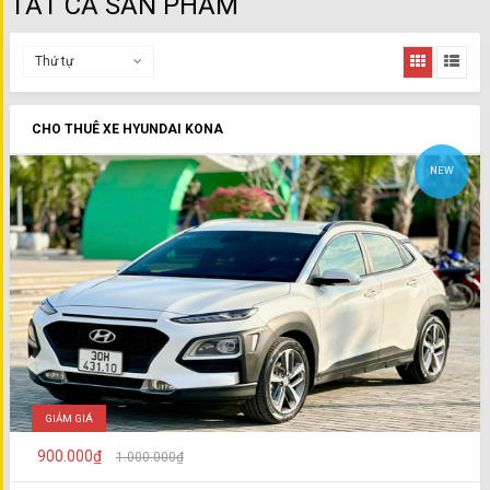
TẤT CẢ SẢN PHẨM
Thứ tự
CHO THUÊ XE HYUNDAI KONA
NEW
GIẢM GIÁ
900.000₫
1.000.000₫