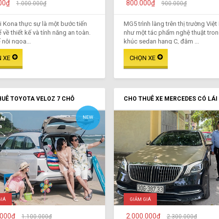
00₫
800.000₫
1.000.000₫
900.000₫
 Kona thực sự là một bước tiến
MG5 trình làng trên thị trường Việ
 về thiết kế và tính năng an toàn.
như một tác phẩm nghệ thuật tro
 nội ngoạ...
khúc sedan hạng C, đậm ...
UÊ TOYOTA VELOZ 7 CHỖ
CHO THUÊ XE MERCEDES CÓ LÁI
NEW
GIÁ
GIẢM GIÁ
.000₫
2.000.000₫
1.100.000₫
2.300.000₫