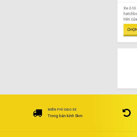
Xe ô tô
hatchba
tiên của
MIỄN PHÍ GIAO XE
Trong bán kính 5km