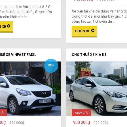
h cho thuê xe Vinfast Lux A 2.0
Xe bán tải khá đa dụng và năng đ
2 màu trắng tinh khôi, được thừa
trong thời đại mới như bây giờ. 1 
ừ nền khối của h...
công tác xa, 1 chuyến du ...
UÊ XE VINFAST FADIL
CHO THUÊ XE KIA K3
NEW
GIÁ
GIẢM GIÁ
00₫
900.000₫
690.000₫
990.000₫