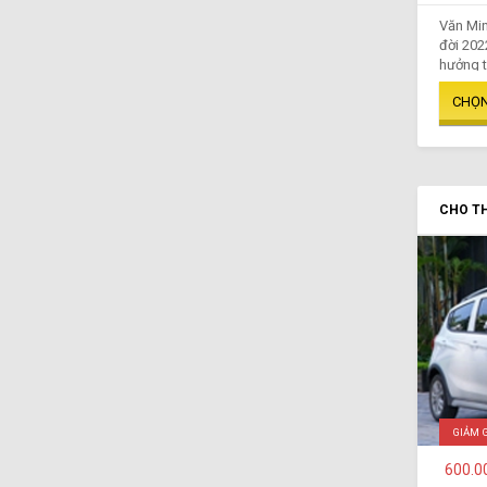
Văn Min
đời 202
hưởng t
CHO TH
GIẢM 
600.0