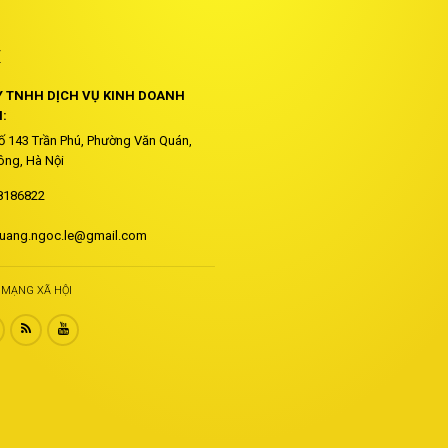
Ệ
 TNHH DỊCH VỤ KINH DOANH
:
Số 143 Trần Phú, Phường Văn Quán,
ng, Hà Nội
8186822
uang.ngoc.le@gmail.com
I MẠNG XÃ HỘI