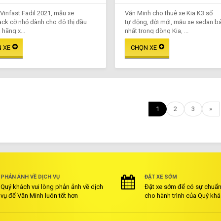
 Vinfast Fadil 2021, mẫu xe
Văn Minh cho thuê xe Kia K3 số
ck cỡ nhỏ dành cho đô thị đầu
tự động, đời mới, mẫu xe sedan b
 hãng x...
nhất trong dòng Kia, ...
1
2
3
»
PHẢN ÁNH VỀ DỊCH VỤ
ĐẶT XE SỚM
Quý khách vui lòng phản ảnh về dịch
Đặt xe sớm để có sự chuẩn 
vụ để Văn Minh luôn tốt hơn
cho hành trình của Quý kh