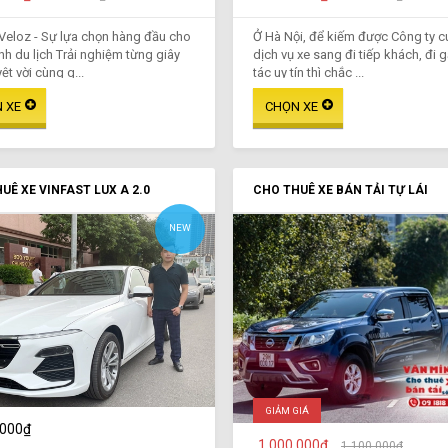
Veloz - Sự lựa chọn hàng đầu cho
Ở Hà Nội, để kiếm được Công ty 
ình du lịch Trải nghiệm từng giây
dịch vụ xe sang đi tiếp khách, đi 
ệt vời cùng g...
tác uy tín thì chắc ...
UÊ XE VINFAST LUX A 2.0
CHO THUÊ XE BÁN TẢI TỰ LÁI
NEW
GIẢM GIÁ
.000₫
1.000.000₫
1.100.000₫