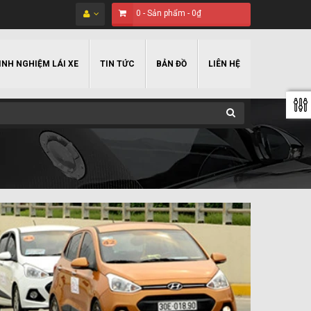
0
-
Sản phẩm
-
0₫
INH NGHIỆM LÁI XE
TIN TỨC
BẢN ĐỒ
LIÊN HỆ