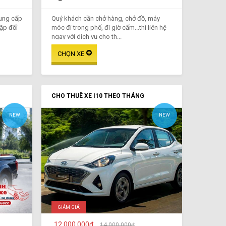
cung cấp
Quý khách cần chở hàng, chở đồ, máy
gặp đối
móc đi trong phố, đi giờ cấm...thì liên hệ
ngay với dịch vụ cho th...
CHO THUÊ XE I10 THEO THÁNG
NEW
NEW
GIẢM GIÁ
12.000.000₫
14.000.000₫