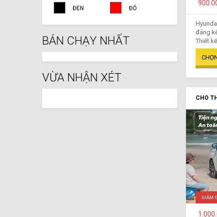
900.0
ĐEN
ĐỎ
Hyundai
đáng kể
BÁN CHẠY NHẤT
Thiết kế
VỪA NHẬN XÉT
CHO TH
GIẢM 
1.000