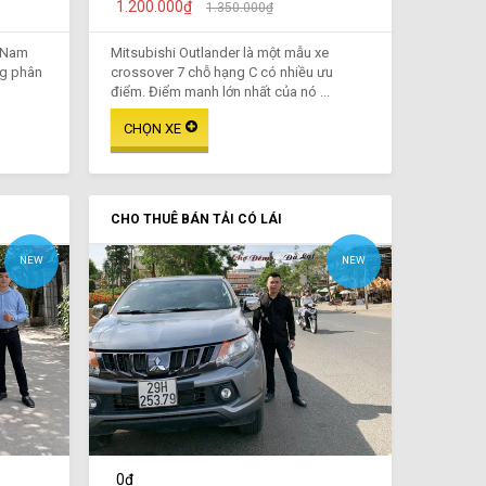
1.200.000₫
1.350.000₫
t Nam
Mitsubishi Outlander là một mẫu xe
ng phân
crossover 7 chỗ hạng C có nhiều ưu
điểm. Điểm mạnh lớn nhất của nó ...
CHO THUÊ BÁN TẢI CÓ LÁI
NEW
NEW
0₫