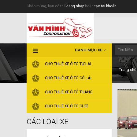
Chào mừng, bạn có thể
đăng nhập
hoặc
tạo tài khoản
DANH MỤC XE
CHO THUÊ XE Ô TÔ TỰ LÁI
Trang chủ
CHO THUÊ XE Ô TÔ CÓ LÁI
CHO THUÊ XE Ô TÔ THÁNG
CHO THUÊ XE Ô TÔ CƯỚI
CÁC LOẠI XE