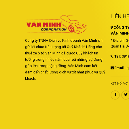
LIÊN H
CÔNG TY
VĂN MINH
Công ty TNHH Dịch vụ Kinh doanh Văn Minh xin
* Địa chỉ: 
Quận Hà Đô
gửi lời chào trân trọng tới Quý Khách! Hãng cho
thuê xe ô tô Văn Minh đã được Quý khách tin
Tel:
091
tưởng trong nhiều năm qua, với những sự đóng
góp lớn trong cộng đồng. Văn Minh cam kết
Email:
q
đem đến chất lượng dịch vụ tốt nhất phục vụ Quý
khách.
KẾT NỐI VỚ