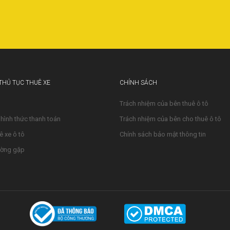
 THỦ TỤC THUÊ XE
CHÍNH SÁCH
Trách nhiệm của bên thuê ô tô
 hình thức thanh toán
Trách nhiệm của bên cho thuê ô tô
ê xe ô tô
Chính sách bảo mật thông tin
ường gặp