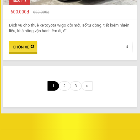
GIẢM GIÁ
600.000₫
690.000₫
Dịch vụ cho thuê xe toyota wigo đời mới, số tự động, tiết kiệm nhiên
liệu, khả năng vận hành êm ái, đi...
1
2
3
»