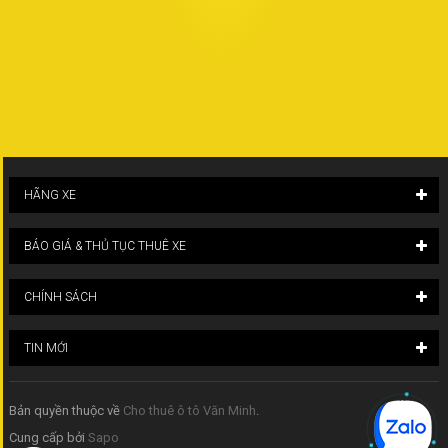
HÃNG XE
BÁO GIÁ & THỦ TỤC THUÊ XE
CHÍNH SÁCH
TIN MỚI
Bản quyền thuộc về
Cho thuê ô tô Văn Minh
.
Cung cấp bởi
Sapo