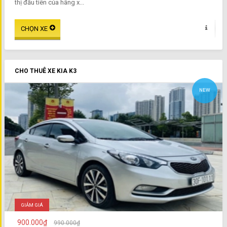
thị đầu tiên của hãng x...
CHO THUÊ XE KIA K3
NEW
GIẢM GIÁ
900.000₫
990.000₫