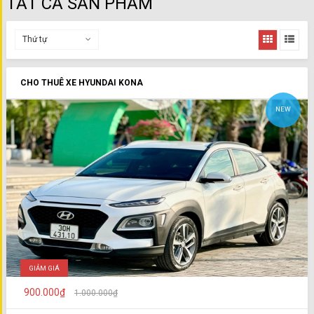
TẤT CẢ SẢN PHẨM
Thứ tự
CHO THUÊ XE HYUNDAI KONA
NEW
GIẢM GIÁ
900.000₫
1.000.000₫