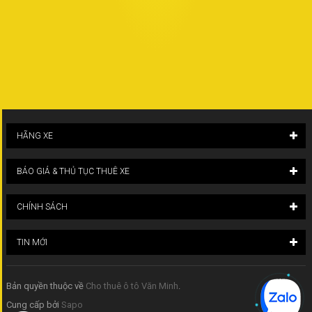
HÃNG XE
BÁO GIÁ & THỦ TỤC THUÊ XE
CHÍNH SÁCH
TIN MỚI
Bản quyền thuộc về
Cho thuê ô tô Văn Minh
.
Cung cấp bởi
Sapo