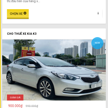
thị đầu tiên của hãng x...
CHO THUÊ XE KIA K3
NEW
GIẢM GIÁ
900.000₫
990.000₫