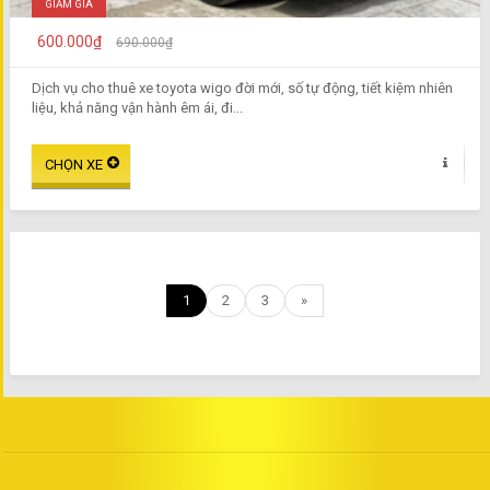
GIẢM GIÁ
600.000₫
690.000₫
Dịch vụ cho thuê xe toyota wigo đời mới, số tự động, tiết kiệm nhiên
liệu, khả năng vận hành êm ái, đi...
1
2
3
»