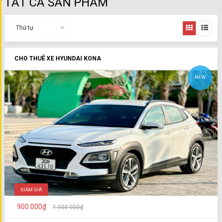
TẤT CẢ SẢN PHẨM
Thứ tự
CHO THUÊ XE HYUNDAI KONA
NEW
GIẢM GIÁ
900.000₫
1.000.000₫