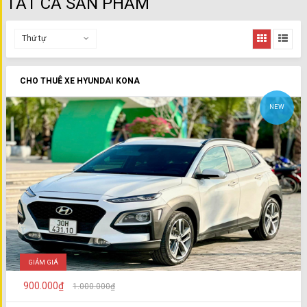
TẤT CẢ SẢN PHẨM
Thứ tự
CHO THUÊ XE HYUNDAI KONA
NEW
GIẢM GIÁ
900.000₫
1.000.000₫