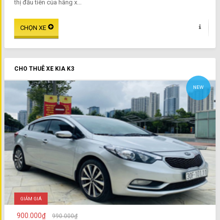
thị đầu tiên của hãng x...
CHO THUÊ XE KIA K3
NEW
GIẢM GIÁ
900.000₫
990.000₫