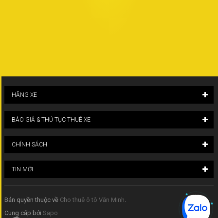
HÃNG XE
BÁO GIÁ & THỦ TỤC THUÊ XE
CHÍNH SÁCH
TIN MỚI
Bản quyền thuộc về
Cho thuê ô tô Văn Minh
.
Cung cấp bởi
Sapo