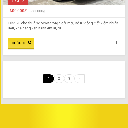
GIẢM GIÁ
600.000₫
690.000₫
Dịch vụ cho thuê xe toyota wigo đời mới, số tự động, tiết kiệm nhiên
liệu, khả năng vận hành êm ái, đi...
1
2
3
»