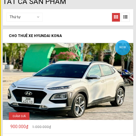
TẤT CẢ SẢN PHẨM
Thứ tự
CHO THUÊ XE HYUNDAI KONA
NEW
GIẢM GIÁ
900.000₫
1.000.000₫