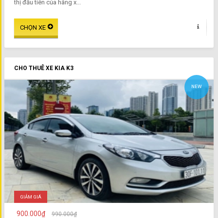
thị đầu tiên của hãng x...
CHO THUÊ XE KIA K3
NEW
GIẢM GIÁ
900.000₫
990.000₫