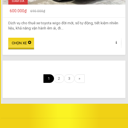
GIẢM GIÁ
600.000₫
690.000₫
Dịch vụ cho thuê xe toyota wigo đời mới, số tự động, tiết kiệm nhiên
liệu, khả năng vận hành êm ái, đi...
1
2
3
»