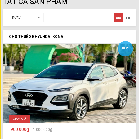
TẤT CẢ SẢN PHẨM
Thứ tự
CHO THUÊ XE HYUNDAI KONA
NEW
GIẢM GIÁ
900.000₫
1.000.000₫