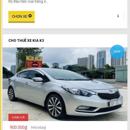
thị đầu tiên của hãng x...
CHO THUÊ XE KIA K3
NEW
GIẢM GIÁ
900.000₫
990.000₫