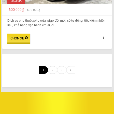
GIẢM GIÁ
600.000₫
690.000₫
Dịch vụ cho thuê xe toyota wigo đời mới, số tự động, tiết kiệm nhiên
liệu, khả năng vận hành êm ái, đi...
1
2
3
»