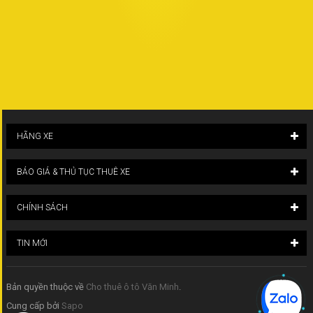
HÃNG XE
BÁO GIÁ & THỦ TỤC THUÊ XE
CHÍNH SÁCH
TIN MỚI
Bản quyền thuộc về
Cho thuê ô tô Văn Minh
.
Cung cấp bởi
Sapo