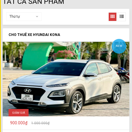
TẤT CẢ SẢN PHẨM
Thứ tự
CHO THUÊ XE HYUNDAI KONA
NEW
GIẢM GIÁ
900.000₫
1.000.000₫