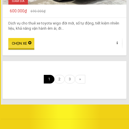
GIẢM GIÁ
600.000₫
690.000₫
Dịch vụ cho thuê xe toyota wigo đời mới, số tự động, tiết kiệm nhiên
liệu, khả năng vận hành êm ái, đi...
1
2
3
»