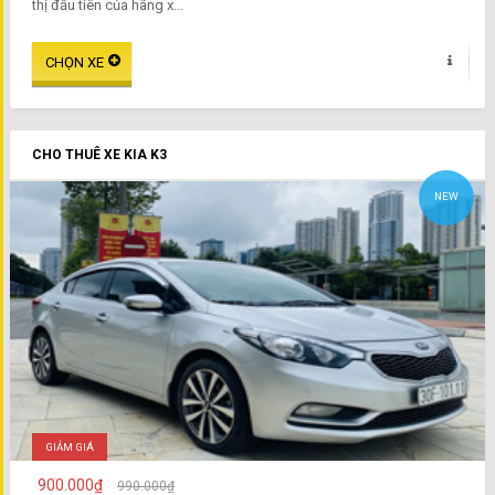
thị đầu tiên của hãng x...
CHO THUÊ XE KIA K3
NEW
GIẢM GIÁ
900.000₫
990.000₫