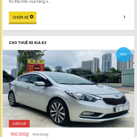
thị đầu tiên của hãng x...
CHO THUÊ XE KIA K3
NEW
GIẢM GIÁ
900.000₫
990.000₫