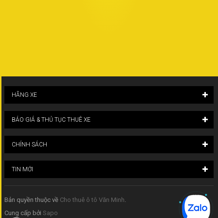
HÃNG XE
BÁO GIÁ & THỦ TỤC THUÊ XE
CHÍNH SÁCH
TIN MỚI
Bản quyền thuộc về
Cho thuê ô tô Văn Minh
.
Cung cấp bởi
Sapo