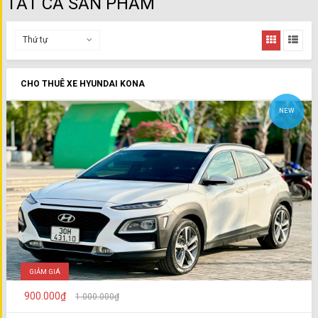
TẤT CẢ SẢN PHẨM
Thứ tự
CHO THUÊ XE HYUNDAI KONA
NEW
GIẢM GIÁ
900.000₫
1.000.000₫