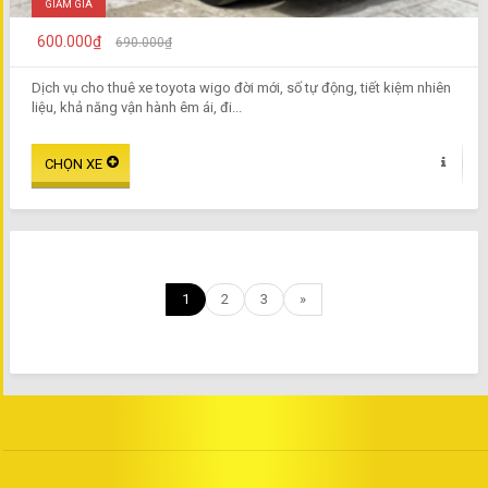
GIẢM GIÁ
600.000₫
690.000₫
Dịch vụ cho thuê xe toyota wigo đời mới, số tự động, tiết kiệm nhiên
liệu, khả năng vận hành êm ái, đi...
1
2
3
»