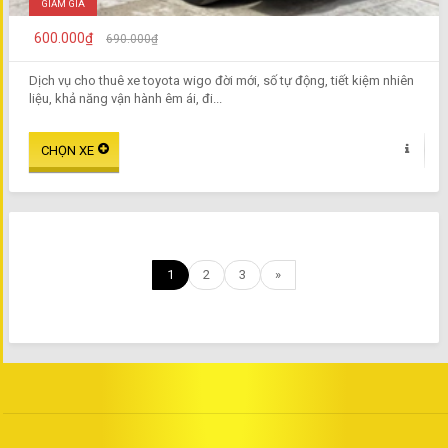
GIẢM GIÁ
600.000₫
690.000₫
Dịch vụ cho thuê xe toyota wigo đời mới, số tự động, tiết kiệm nhiên
liệu, khả năng vận hành êm ái, đi...
1
2
3
»