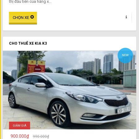
thị đầu tiên của hãng x...
CHO THUÊ XE KIA K3
NEW
GIẢM GIÁ
900.000₫
990.000₫