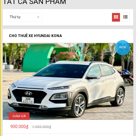
TẤT CẢ SẢN PHẨM
Thứ tự
CHO THUÊ XE HYUNDAI KONA
NEW
GIẢM GIÁ
900.000₫
1.000.000₫