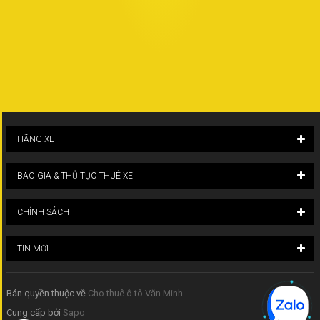
HÃNG XE
BÁO GIÁ & THỦ TỤC THUÊ XE
CHÍNH SÁCH
TIN MỚI
Bản quyền thuộc về
Cho thuê ô tô Văn Minh
.
Cung cấp bởi
Sapo