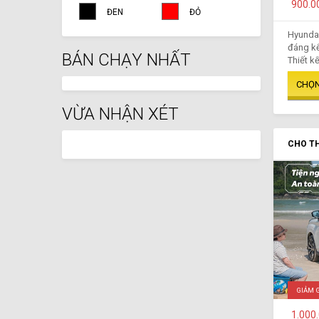
900.0
ĐEN
ĐỎ
Hyundai
đáng kể
BÁN CHẠY NHẤT
Thiết kế
VỪA NHẬN XÉT
CHO TH
GIẢM 
1.000