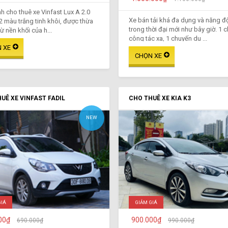
h cho thuê xe Vinfast Lux A 2.0
Xe bán tải khá đa dụng và năng đ
2 màu trắng tinh khôi, được thừa
trong thời đại mới như bây giờ. 1 
ừ nền khối của h...
công tác xa, 1 chuyến du ...
UÊ XE VINFAST FADIL
CHO THUÊ XE KIA K3
NEW
GIÁ
GIẢM GIÁ
00₫
900.000₫
690.000₫
990.000₫