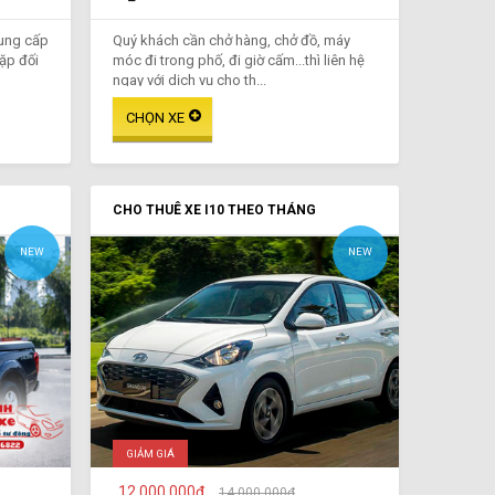
cung cấp
Quý khách cần chở hàng, chở đồ, máy
gặp đối
móc đi trong phố, đi giờ cấm...thì liên hệ
ngay với dịch vụ cho th...
CHO THUÊ XE I10 THEO THÁNG
NEW
NEW
GIẢM GIÁ
12.000.000₫
14.000.000₫