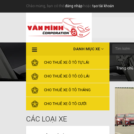
Chào mừng, bạn có thể
đăng nhập
hoặc
tạo tài khoản
DANH MỤC XE
CHO THUÊ XE Ô TÔ TỰ LÁI
Trang chủ
CHO THUÊ XE Ô TÔ CÓ LÁI
CHO THUÊ XE Ô TÔ THÁNG
CHO THUÊ XE Ô TÔ CƯỚI
CÁC LOẠI XE