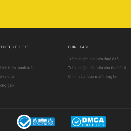
 THỦ TỤC THUÊ XE
CHÍNH SÁCH
Trách nhiệm của bên thuê ô tô
 hình thức thanh toán
Trách nhiệm của bên cho thuê ô tô
ê xe ô tô
Chính sách bảo mật thông tin
ường gặp