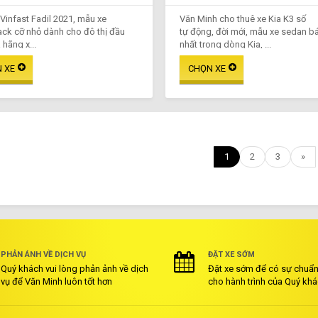
 Vinfast Fadil 2021, mẫu xe
Văn Minh cho thuê xe Kia K3 số
ck cỡ nhỏ dành cho đô thị đầu
tự động, đời mới, mẫu xe sedan b
 hãng x...
nhất trong dòng Kia, ...
1
2
3
»
PHẢN ÁNH VỀ DỊCH VỤ
ĐẶT XE SỚM
Quý khách vui lòng phản ảnh về dịch
Đặt xe sớm để có sự chuẩn 
vụ để Văn Minh luôn tốt hơn
cho hành trình của Quý kh