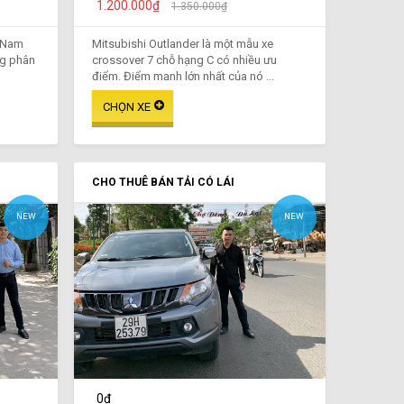
1.200.000₫
1.350.000₫
t Nam
Mitsubishi Outlander là một mẫu xe
ng phân
crossover 7 chỗ hạng C có nhiều ưu
điểm. Điểm mạnh lớn nhất của nó ...
CHO THUÊ BÁN TẢI CÓ LÁI
NEW
NEW
0₫