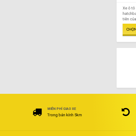
Xe ô tô
hatchba
tiên của
MIỄN PHÍ GIAO XE
Trong bán kính 5km