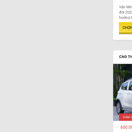
Văn Min
đời 202
hưởng t
CHO TH
GIẢM 
600.0