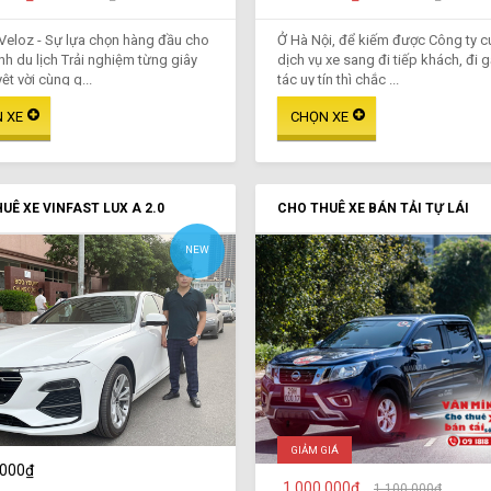
Veloz - Sự lựa chọn hàng đầu cho
Ở Hà Nội, để kiếm được Công ty 
ình du lịch Trải nghiệm từng giây
dịch vụ xe sang đi tiếp khách, đi 
ệt vời cùng g...
tác uy tín thì chắc ...
UÊ XE VINFAST LUX A 2.0
CHO THUÊ XE BÁN TẢI TỰ LÁI
NEW
GIẢM GIÁ
.000₫
1.000.000₫
1.100.000₫