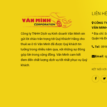
LIÊN H
CÔNG TY
VĂN MINH
Công ty TNHH Dịch vụ Kinh doanh Văn Minh xin
* Địa chỉ: 
Quận Hà Đô
gửi lời chào trân trọng tới Quý Khách! Hãng cho
thuê xe ô tô Văn Minh đã được Quý khách tin
Tel:
091
tưởng trong nhiều năm qua, với những sự đóng
góp lớn trong cộng đồng. Văn Minh cam kết
Email:
q
đem đến chất lượng dịch vụ tốt nhất phục vụ Quý
khách.
KẾT NỐI VỚ