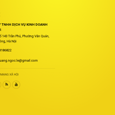
Ệ
 TNHH DỊCH VỤ KINH DOANH
:
Số 143 Trần Phú, Phường Văn Quán,
ng, Hà Nội
8186822
uang.ngoc.le@gmail.com
I MẠNG XÃ HỘI