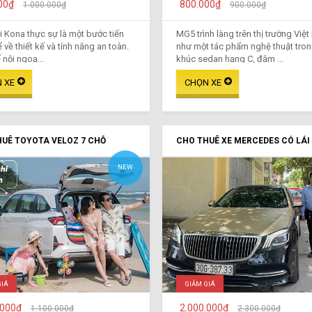
00₫
800.000₫
1.000.000₫
900.000₫
 Kona thực sự là một bước tiến
MG5 trình làng trên thị trường Việ
 về thiết kế và tính năng an toàn.
như một tác phẩm nghệ thuật tro
 nội ngoạ...
khúc sedan hạng C, đậm ...
UÊ TOYOTA VELOZ 7 CHỖ
CHO THUÊ XE MERCEDES CÓ LÁI
NEW
GIÁ
GIẢM GIÁ
.000₫
2.000.000₫
1.100.000₫
2.300.000₫