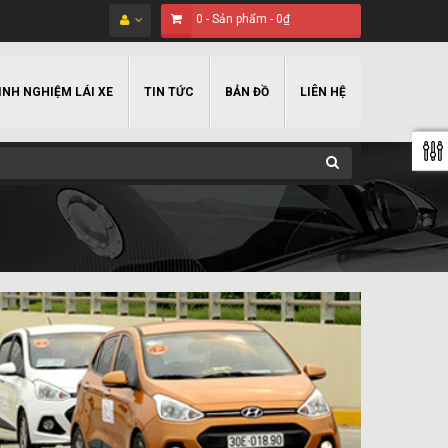
0
-
Sản phẩm
-
0₫
INH NGHIỆM LÁI XE
TIN TỨC
BẢN ĐỒ
LIÊN HỆ