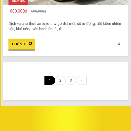
GIẢM GIÁ
600.000₫
690.000₫
Dịch vụ cho thuê xe toyota wigo đời mới, số tự động, tiết kiệm nhiên
liệu, khả năng vận hành êm ái, đi...
1
2
3
»