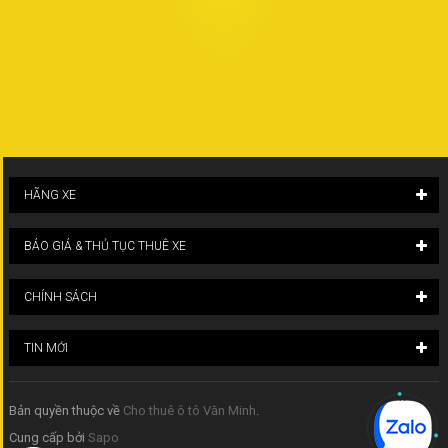
HÃNG XE
BÁO GIÁ & THỦ TỤC THUÊ XE
CHÍNH SÁCH
TIN MỚI
Bản quyền thuộc về
Cho thuê ô tô Văn Minh
.
Cung cấp bởi
Sapo