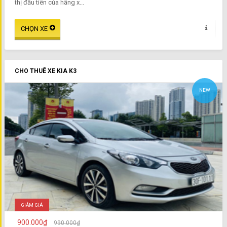
thị đầu tiên của hãng x...
CHO THUÊ XE KIA K3
NEW
GIẢM GIÁ
900.000₫
990.000₫