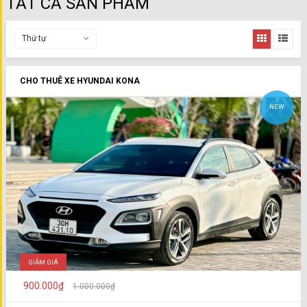
TẤT CẢ SẢN PHẨM
Thứ tự
CHO THUÊ XE HYUNDAI KONA
NEW
GIẢM GIÁ
900.000₫
1.000.000₫