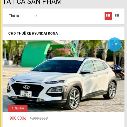
TẤT CẢ SẢN PHẨM
Thứ tự
CHO THUÊ XE HYUNDAI KONA
NEW
GIẢM GIÁ
900.000₫
1.000.000₫