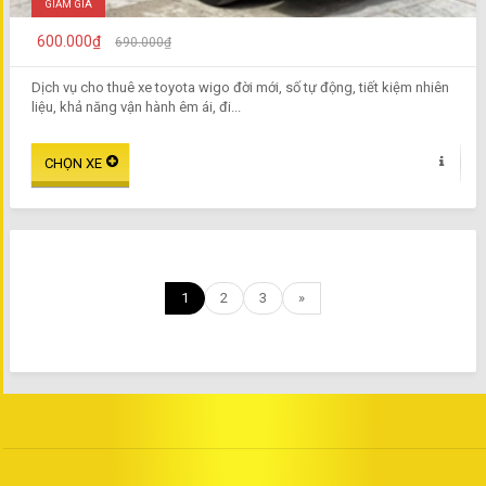
GIẢM GIÁ
600.000₫
690.000₫
Dịch vụ cho thuê xe toyota wigo đời mới, số tự động, tiết kiệm nhiên
liệu, khả năng vận hành êm ái, đi...
1
2
3
»