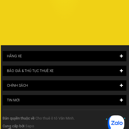
HÃNG XE
BÁO GIÁ & THỦ TỤC THUÊ XE
CHÍNH SÁCH
TIN MỚI
Bản quyền thuộc về
Cho thuê ô tô Văn Minh
.
Cung cấp bởi
Sapo