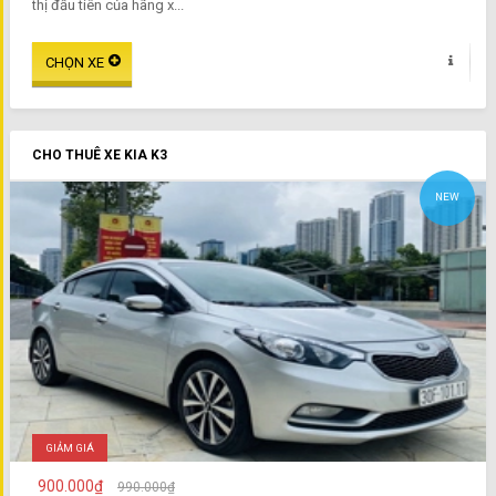
thị đầu tiên của hãng x...
CHO THUÊ XE KIA K3
NEW
GIẢM GIÁ
900.000₫
990.000₫