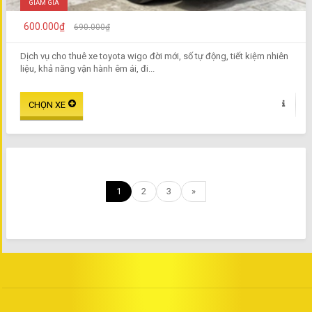
GIẢM GIÁ
600.000₫
690.000₫
Dịch vụ cho thuê xe toyota wigo đời mới, số tự động, tiết kiệm nhiên
liệu, khả năng vận hành êm ái, đi...
1
2
3
»