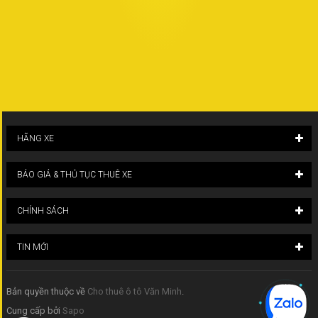
HÃNG XE
BÁO GIÁ & THỦ TỤC THUÊ XE
CHÍNH SÁCH
TIN MỚI
Bản quyền thuộc về
Cho thuê ô tô Văn Minh
.
Cung cấp bởi
Sapo