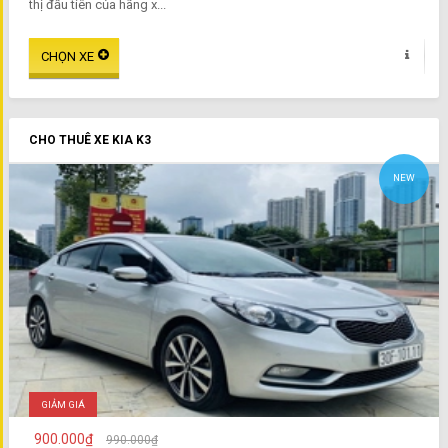
thị đầu tiên của hãng x...
CHO THUÊ XE KIA K3
NEW
GIẢM GIÁ
900.000₫
990.000₫