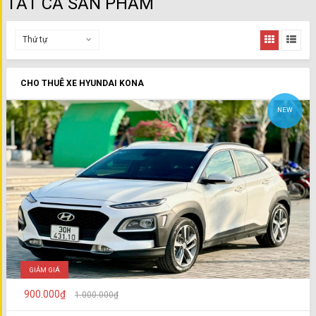
TẤT CẢ SẢN PHẨM
Thứ tự
CHO THUÊ XE HYUNDAI KONA
NEW
GIẢM GIÁ
900.000₫
1.000.000₫