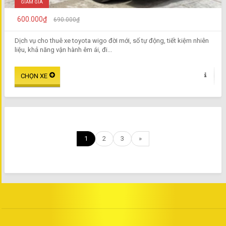
GIẢM GIÁ
600.000₫
690.000₫
Dịch vụ cho thuê xe toyota wigo đời mới, số tự động, tiết kiệm nhiên
liệu, khả năng vận hành êm ái, đi...
1
2
3
»