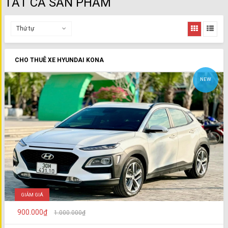
TẤT CẢ SẢN PHẨM
Thứ tự
CHO THUÊ XE HYUNDAI KONA
NEW
GIẢM GIÁ
900.000₫
1.000.000₫