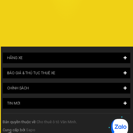
HÃNG XE
BÁO GIÁ & THỦ TỤC THUÊ XE
CHÍNH SÁCH
TIN MỚI
Bản quyền thuộc về
Cho thuê ô tô Văn Minh
.
Cung cấp bởi
Sapo