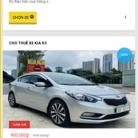
thị đầu tiên của hãng x...
CHO THUÊ XE KIA K3
NEW
GIẢM GIÁ
900.000₫
990.000₫