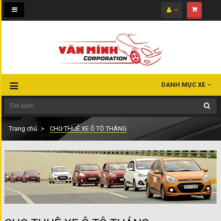
Toggle
navigation
DANH MỤC XE
Trang chủ
CHO THUÊ XE Ô TÔ THÁNG