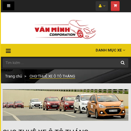
Toggle
navigation
DANH MỤC XE
Trang chủ
CHO THUÊ XE Ô TÔ THÁNG