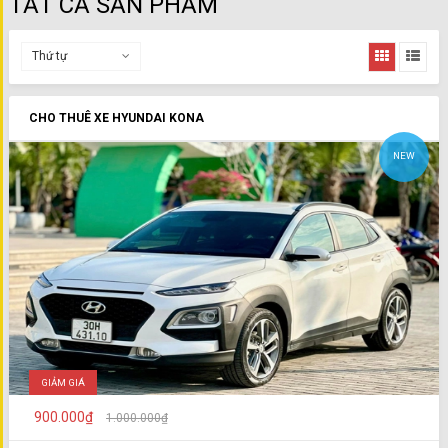
TẤT CẢ SẢN PHẨM
Thứ tự
CHO THUÊ XE HYUNDAI KONA
NEW
GIẢM GIÁ
900.000₫
1.000.000₫