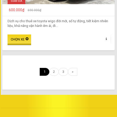
GIẢM GIÁ
600.000₫
690.000₫
Dịch vụ cho thuê xe toyota wigo đời mới, số tự động, tiết kiệm nhiên
liệu, khả năng vận hành êm ái, đi...
1
2
3
»