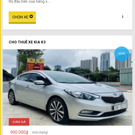
thị đầu tiên của hãng x...
CHO THUÊ XE KIA K3
NEW
GIẢM GIÁ
900.000₫
990.000₫