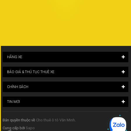
HÃNG XE
BÁO GIÁ & THỦ TỤC THUÊ XE
CHÍNH SÁCH
TIN MỚI
Bản quyền thuộc về
Cho thuê ô tô Văn Minh
.
Cung cấp bởi
Sapo